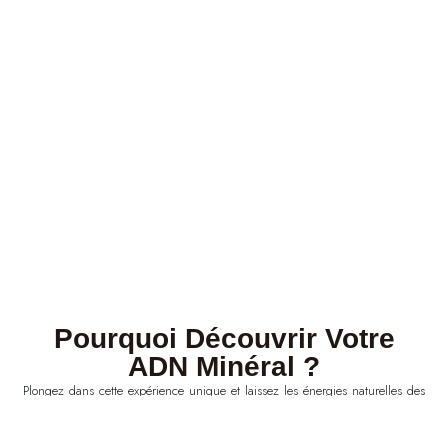
Pourquoi Découvrir Votre
ADN Minéral ?
Plongez dans cette expérience unique et laissez les énergies naturelles des
minéraux vous guider vers un bien-être profond et une harmonie .