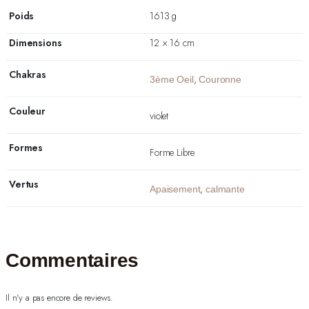
Poids
1613 g
Dimensions
12 × 16 cm
Chakras
,
3ème Oeil
Couronne
Couleur
violet
Formes
Forme Libre
Vertus
,
Apaisement
calmante
Commentaires
Il n'y a pas encore de reviews.