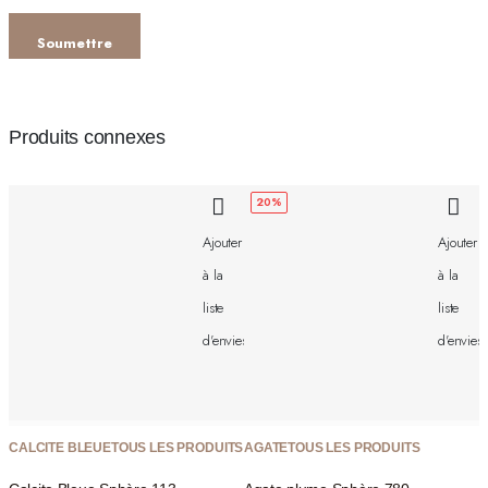
Produits connexes
20%
Ajouter
Ajouter
à la
à la
liste
liste
d'envies
d'envies
CALCITE BLEUE
TOUS LES PRODUITS
AGATE
TOUS LES PRODUITS