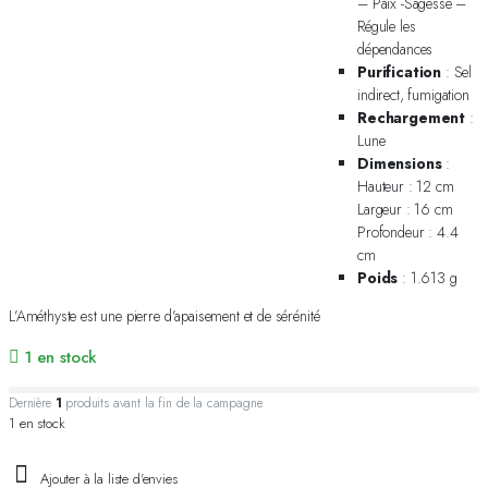
– Paix -Sagesse –
Régule les
dépendances
Purification
: Sel
indirect, fumigation
Rechargement
:
Lune
Dimensions
:
Hauteur : 12 cm
Largeur : 16 cm
Profondeur : 4.4
cm
Poids
: 1.613 g
L’Améthyste est une pierre d’apaisement et de sérénité
1 en stock
Dernière
1
produits avant la fin de la campagne.
1 en stock
Ajouter à la liste d'envies