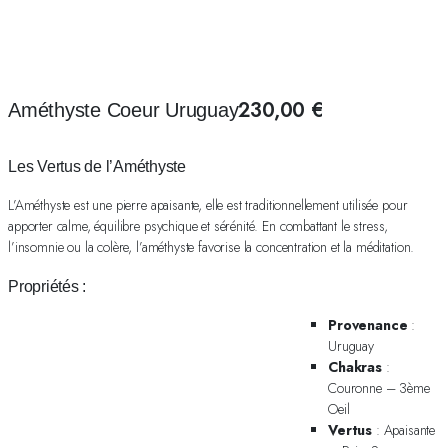
230,00
€
Améthyste Coeur Uruguay
Les Vertus de l’Améthyste
L’Améthyste est une pierre apaisante, elle est traditionnellement utilisée pour
apporter calme, équilibre psychique et sérénité. En combattant le stress,
l’insomnie ou la colère, l’améthyste favorise la concentration et la méditation.
Propriétés :
Provenance
:
Uruguay
Chakras
:
Couronne – 3ème
Oeil
Vertus
: Apaisante