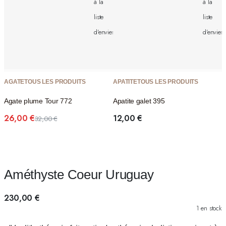
à la
à la
liste
liste
d'envies
d'envies
AGATE
TOUS LES PRODUITS
APATITE
TOUS LES PRODUITS
Agate plume Tour 772
Apatite galet 395
26,00
€
12,00
€
32,00
€
Le
Le
prix
prix
initial
actuel
était :
est :
32,00 €.
26,00 €.
Améthyste Coeur Uruguay
230,00
€
1 en stock