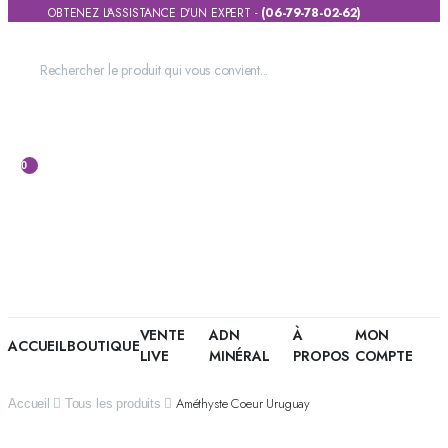
OBTENEZ L'ASSISTANCE D'UN EXPERT -
(06-79-78-02-62)
0
VENTE
ADN
À
MON
ACCUEIL
BOUTIQUE
LIVE
MINÉRAL
PROPOS
COMPTE
Améthyste Coeur Uruguay
Accueil
Tous les produits