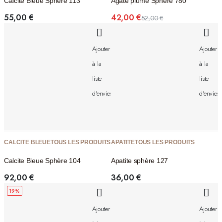
Calcite Bleue Sphère 113
Agate plume Sphère 780
55,00
€
42,00
€
52,00
€
Le
Le
prix
prix
initial
actuel
Ajouter
Ajouter
était :
est :
52,00 €.
42,00 €.
à la
à la
liste
liste
d'envies
d'envies
CALCITE BLEUE
TOUS LES PRODUITS
APATITE
TOUS LES PRODUITS
Calcite Bleue Sphère 104
Apatite sphère 127
92,00
€
36,00
€
19%
Ajouter
Ajouter