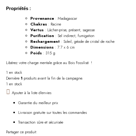
Propriétés :
Provenance
: Madagascar
Chakras
: Racine
Vertus
: Lâcher-prise, présent, sagesse
Purification
: Sel indirect, fumigation
Rechargement
: Soleil, géode de cristal de roche
Dimensions
: 7.7 x 6 cm
Poids
: 315 g
Libérez votre charge mentale grâce au Bois Fossilisé !
1 en stock
Dernière
1
produits avant la fin de la campagne.
1 en stock
Ajouter à la liste d'envies
Garantie du meilleur prix
Livraison gratuite sur toutes les commandes
Transaction sûre et sécurisée
Partager ce produit: