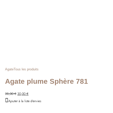
Agate
Tous les produits
Agate plume Sphère 781
Le
Le
38,00
€
30,00
€
prix
prix
Ajouter à la liste d'envies
initial
actuel
était :
est :
38,00 €.
30,00 €.