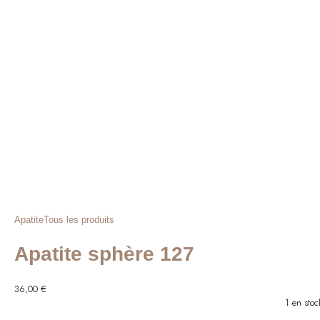
était :
est :
48,00 €.
39,00 €.
Apatite
Tous les produits
Apatite sphère 127
36,00
€
1 en stoc