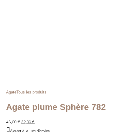
Agate
Tous les produits
Agate plume Sphère 782
Le
Le
48,00
€
39,00
€
prix
prix
Ajouter à la liste d'envies
initial
actuel