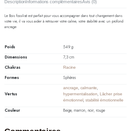
Description
Informations complémentaires
Avis (0)
Le Bois fossilisé est parfait pour vous accompagner dans tout changement dans
votre vie, il va vous aider à retrouver votre calme, votre stabilité avec un profond
ancrage
Poids
549 g
Dimensions
7,3 cm
Chakras
Racine
Formes
Sphères
,
,
ancrage
calmante
Vertus
,
hypermentalisation
Lâcher prise
,
émotionnel
stabilité émotionnelle
Couleur
Beige, marron, noir, rouge