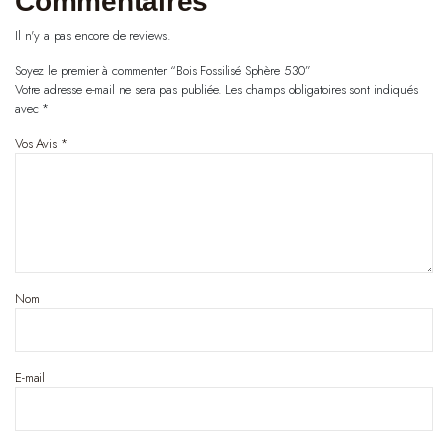
Commentaires
Il n'y a pas encore de reviews.
Soyez le premier à commenter “Bois Fossilisé Sphère 530”
Votre adresse e-mail ne sera pas publiée.
Les champs obligatoires sont indiqués
avec
*
Vos Avis
*
Nom
E-mail