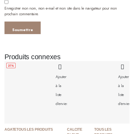
Enregistrer mon nom, mon e-mail et mon site dans le navigateur pour mon
prochain commentaire.
Produits connexes
21%
Ajouter
Ajouter
à la
à la
liste
liste
d'envies
d'envies
AGATE
TOUS LES PRODUITS
CALCITE
TOUS LES