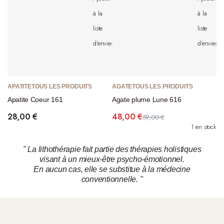
à la
à la
liste
liste
d'envies
d'envies
APATITE
TOUS LES PRODUITS
AGATE
TOUS LES PRODUITS
Apatite Coeur 161
Agate plume Lune 616
28,00
€
48,00
€
59,00
€
1 en stock
" La lithothérapie fait partie des thérapies holistiques
visant à un mieux-être psycho-émotionnel.
En aucun cas, elle se substitue à la médecine
conventionnelle. "