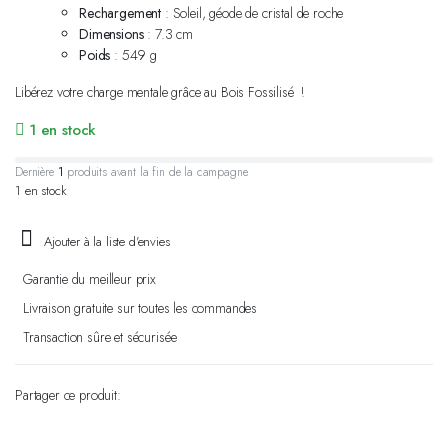
Rechargement
: Soleil, géode de cristal de roche
Dimensions
: 7.3 cm
Poids
: 549 g
Libérez votre charge mentale grâce au Bois Fossilisé !
1 en stock
Dernière
1
produits avant la fin de la campagne.
1 en stock
Ajouter à la liste d'envies
Garantie du meilleur prix
Livraison gratuite sur toutes les commandes
Transaction sûre et sécurisée
Partager ce produit: