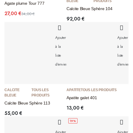
BLEUE
PRODUITS
Agate plume Tour 777
Calcite Bleue Sphère 104
27,00
€
34,00
€
92,00
€
Ajouter
Ajouter
à la
à la
liste
liste
d'envies
d'envies
CALCITE
TOUS LES
APATITE
TOUS LES PRODUITS
BLEUE
PRODUITS
Apatite galet 401
Calcite Bleue Sphère 113
13,00
€
55,00
€
19%
Ajouter
Ajouter