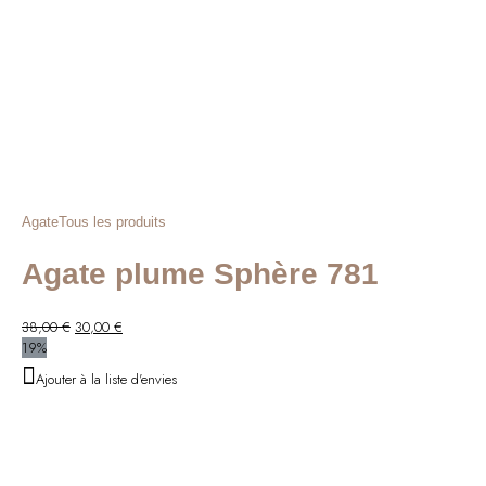
Agate
Tous les produits
Agate plume Sphère 781
Le
Le
38,00
€
30,00
€
prix
prix
19%
initial
actuel
Ajouter à la liste d'envies
était :
est :
38,00 €.
30,00 €.