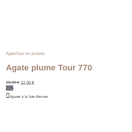
Agate
Tous les produits
Agate plume Tour 770
Le
Le
28,00
€
22,00
€
prix
prix
22%
initial
actuel
Ajouter à la liste d'envies
était :
est :
28,00 €.
22,00 €.