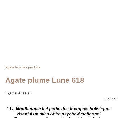
Agate
Tous les produits
Agate plume Lune 618
Le
Le
59,00
€
48,00
€
prix
prix
5 en stoc
initial
actuel
était :
est :
" La lithothérapie fait partie des thérapies holistiques
59,00 €.
48,00 €.
visant à un mieux-être psycho-émotionnel.