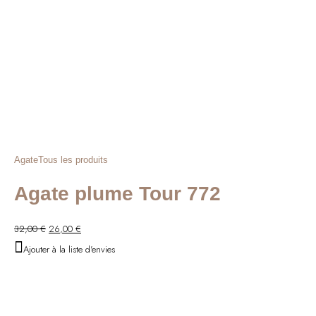
Agate
Tous les produits
Agate plume Tour 772
Le
Le
32,00
€
26,00
€
prix
prix
Ajouter à la liste d'envies
initial
actuel
était :
est :
32,00 €.
26,00 €.