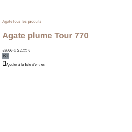
Agate
Tous les produits
Agate plume Tour 770
Le
Le
28,00
€
22,00
€
prix
prix
19%
initial
actuel
Ajouter à la liste d'envies
était :
est :
28,00 €.
22,00 €.