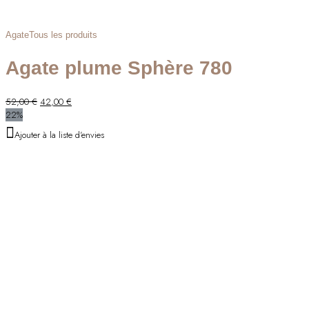
Agate
Tous les produits
Agate plume Sphère 780
Le
Le
52,00
€
42,00
€
prix
prix
22%
initial
actuel
Ajouter à la liste d'envies
était :
est :
52,00 €.
42,00 €.