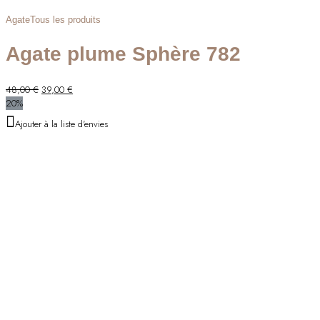
Agate
Tous les produits
Agate plume Sphère 782
Le
Le
48,00
€
39,00
€
prix
prix
20%
initial
actuel
Ajouter à la liste d'envies
était :
est :
48,00 €.
39,00 €.