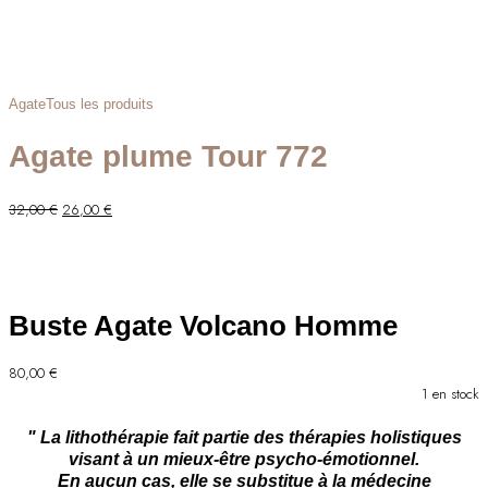
Agate
Tous les produits
Agate plume Tour 772
Le
Le
32,00
€
26,00
€
prix
prix
initial
actuel
était :
est :
32,00 €.
26,00 €.
Buste Agate Volcano Homme
80,00
€
1 en stock
" La lithothérapie fait partie des thérapies holistiques
visant à un mieux-être psycho-émotionnel.
En aucun cas, elle se substitue à la médecine