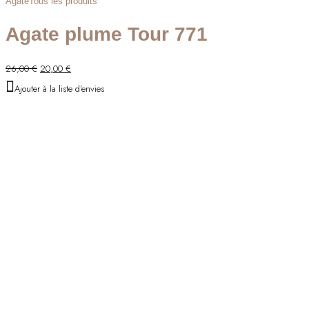
Agate
Tous les produits
Agate plume Tour 771
Le
Le
26,00
€
20,00
€
prix
prix
Ajouter à la liste d'envies
initial
actuel
était :
est :
26,00 €.
20,00 €.