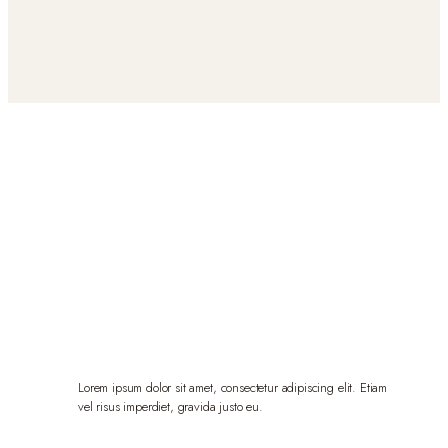
Lorem ipsum dolor sit amet, consectetur adipiscing elit. Etiam
vel risus imperdiet, gravida justo eu.