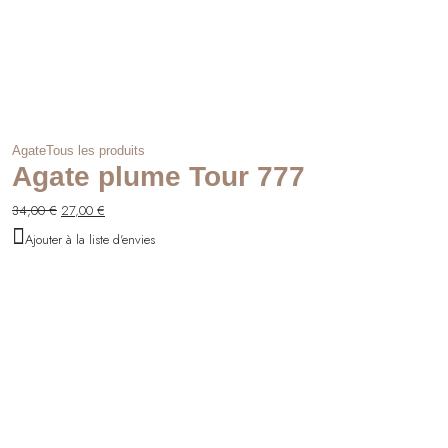
Agate
Tous les produits
Agate plume Tour 777
Le
Le
34,00
€
27,00
€
prix
prix
Ajouter à la liste d'envies
initial
actuel
était :
est :
34,00 €.
27,00 €.