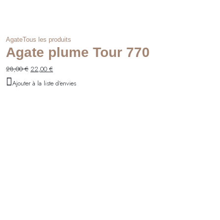
Agate
Tous les produits
Agate plume Tour 770
Le
Le
28,00
€
22,00
€
prix
prix
Ajouter à la liste d'envies
initial
actuel
était :
est :
28,00 €.
22,00 €.