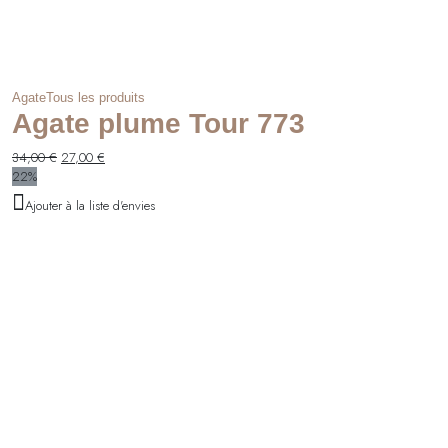
Agate
Tous les produits
Agate plume Tour 773
Le
Le
34,00
€
27,00
€
prix
prix
22%
initial
actuel
Ajouter à la liste d'envies
était :
est :
34,00 €.
27,00 €.