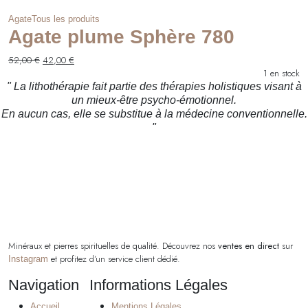
Agate
Tous les produits
Agate plume Sphère 780
Le
Le
52,00
€
42,00
€
prix
prix
1 en stock
initial
actuel
" La lithothérapie fait partie des thérapies holistiques visant à
était :
est :
un mieux-être psycho-émotionnel.
52,00 €.
42,00 €.
En aucun cas, elle se substitue à la médecine conventionnelle.
"
Minéraux et pierres spirituelles de qualité. Découvrez nos
ventes en direct
sur
et profitez d’un service client dédié.
Instagram
Navigation
Informations Légales
Accueil
Mentions Légales