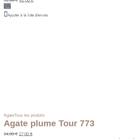
52,00
€
42,00
€
prix
prix
21%
initial
actuel
Ajouter à la liste d'envies
était :
est :
52,00 €.
42,00 €.
Agate
Tous les produits
Agate plume Tour 773
Le
Le
34,00
€
27,00
€