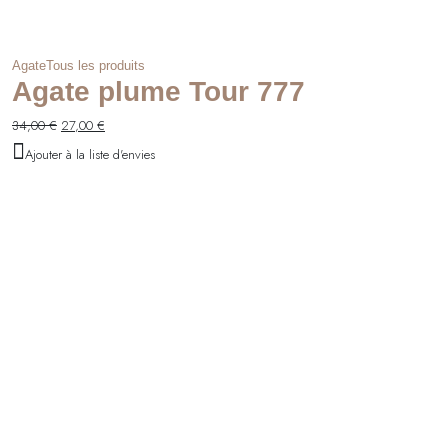
Agate
Tous les produits
Agate plume Tour 777
Le
Le
34,00
€
27,00
€
prix
prix
Ajouter à la liste d'envies
initial
actuel
était :
est :
34,00 €.
27,00 €.