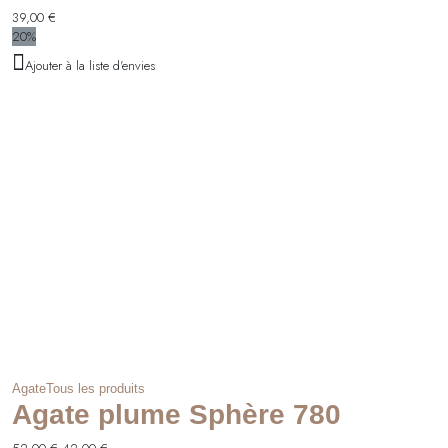
39,00
€
20%
Ajouter à la liste d'envies
Agate
Tous les produits
Agate plume Sphère 780
Le
Le