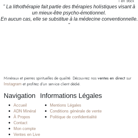
prix
prix
1 en stock
initial
actuel
" La lithothérapie fait partie des thérapies holistiques visant à
était :
est :
un mieux-être psycho-émotionnel.
34,00 €.
27,00 €.
En aucun cas, elle se substitue à la médecine conventionnelle.
"
Minéraux et pierres spirituelles de qualité. Découvrez nos
ventes en direct
sur
et profitez d’un service client dédié.
Instagram
Navigation
Informations Légales
Accueil
Mentions Légales
ADN Minéral
Conditions générale de vente
À Propos
Politique de confidentialité
Contact
Mon compte
Ventes en Live