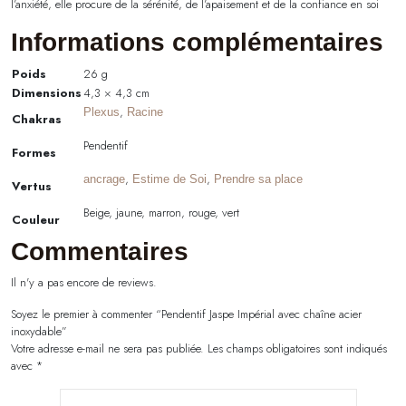
l’anxiété, elle procure de la sérénité, de l’apaisement et de la confiance en soi
Informations complémentaires
Poids
26 g
Dimensions
4,3 × 4,3 cm
,
Plexus
Racine
Chakras
Pendentif
Formes
,
,
ancrage
Estime de Soi
Prendre sa place
Vertus
Beige, jaune, marron, rouge, vert
Couleur
Commentaires
Il n'y a pas encore de reviews.
Soyez le premier à commenter “Pendentif Jaspe Impérial avec chaîne acier
inoxydable”
Votre adresse e-mail ne sera pas publiée.
Les champs obligatoires sont indiqués
avec
*