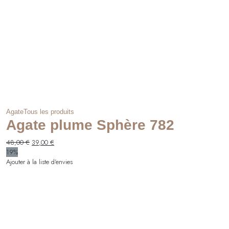
Agate
Tous les produits
Agate plume Sphère 782
Le
Le
48,00
€
39,00
€
prix
prix
19%
initial
actuel
Ajouter à la liste d'envies
était :
est :
48,00 €.
39,00 €.