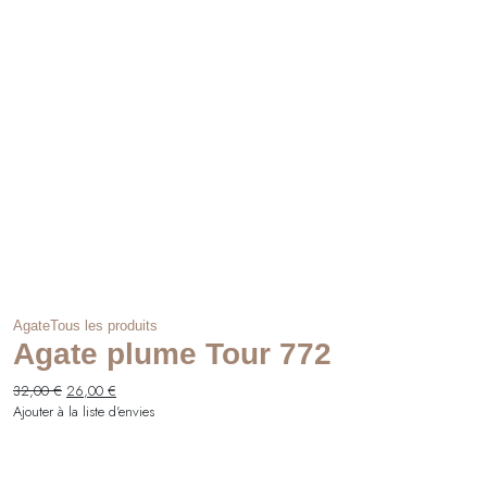
Agate
Tous les produits
Agate plume Tour 772
Le
Le
32,00
€
26,00
€
prix
prix
Ajouter à la liste d'envies
initial
actuel
était :
est :
32,00 €.
26,00 €.