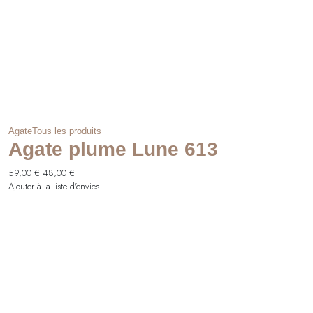
Agate
Tous les produits
Agate plume Lune 613
Le
Le
59,00
€
48,00
€
prix
prix
Ajouter à la liste d'envies
initial
actuel
était :
est :
59,00 €.
48,00 €.