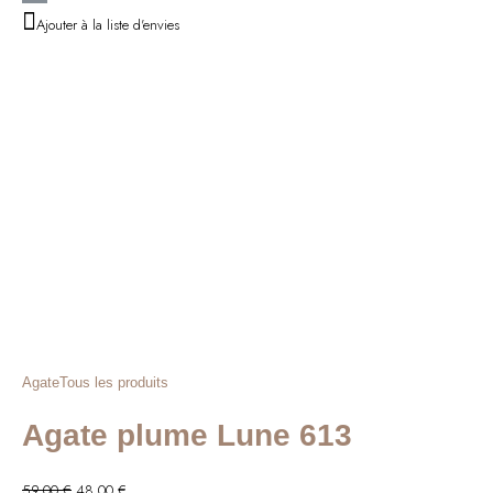
initial
actuel
Ajouter à la liste d'envies
était :
est :
46,00 €.
37,00 €.
Agate
Tous les produits
Agate plume Lune 613
Le
Le
59,00
€
48,00
€