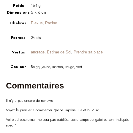
Poids
164 g
Dimensions
5 × 6 cm
Chakras
,
Plexus
Racine
Formes
Galets
Vertus
,
,
ancrage
Estime de Soi
Prendre sa place
Couleur
Beige, jaune, marron, rouge, vert
Commentaires
Il n'y a pas encore de reviews.
Soyez le premier à commenter “Jaspe Impérial Galet N.214”
Votre adresse e-mail ne sera pas publiée.
Les champs obligatoires sont indiqués
avec
*