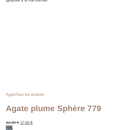
Ajouter à la liste d'envies
Agate
Tous les produits
Agate plume Sphère 779
Le
Le
46,00
€
37,00
€
prix
prix
19%