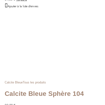
prix
prix
Ajouter à la liste d'envies
initial
actuel
était :
est :
59,00 €.
48,00 €.
Calcite Bleue
Tous les produits
Calcite Bleue Sphère 104