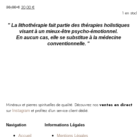
Le
Le
38,00
€
30,00
€
prix
prix
1 en stoc
initial
actuel
était :
est :
" La lithothérapie fait partie des thérapies holistiques
38,00 €.
30,00 €.
visant à un mieux-être psycho-émotionnel.
En aucun cas, elle se substitue à la médecine
conventionnelle. "
Minéraux et pierres spirituelles de qualité. Découvrez nos
ventes en direct
sur
et profitez d’un service client dédié.
Instagram
Navigation
Informations Légales
Accueil
Mentions Légales