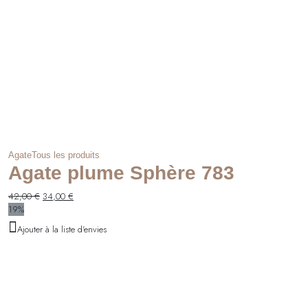
Agate
Tous les produits
Agate plume Sphère 783
Le
Le
42,00
€
34,00
€
prix
prix
19%
initial
actuel
Ajouter à la liste d'envies
était :
est :
42,00 €.
34,00 €.