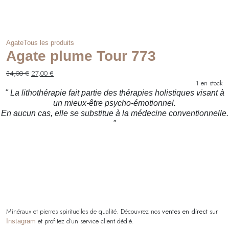
Agate
Tous les produits
Agate plume Tour 773
Le
Le
34,00
€
27,00
€
prix
prix
1 en stock
initial
actuel
" La lithothérapie fait partie des thérapies holistiques visant à
était :
est :
un mieux-être psycho-émotionnel.
34,00 €.
27,00 €.
En aucun cas, elle se substitue à la médecine conventionnelle.
"
Minéraux et pierres spirituelles de qualité. Découvrez nos
ventes en direct
sur
et profitez d’un service client dédié.
Instagram