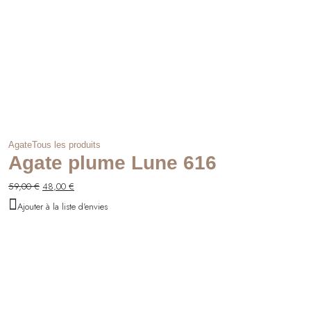
Agate
Tous les produits
Agate plume Lune 616
Le
Le
59,00
€
48,00
€
prix
prix
Ajouter à la liste d'envies
initial
actuel
était :
est :
59,00 €.
48,00 €.