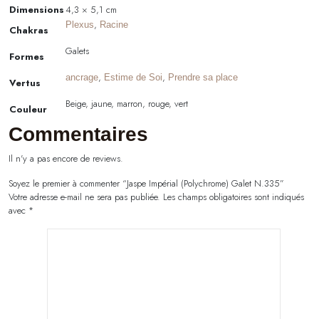
Dimensions
4,3 × 5,1 cm
,
Plexus
Racine
Chakras
Galets
Formes
,
,
ancrage
Estime de Soi
Prendre sa place
Vertus
Beige, jaune, marron, rouge, vert
Couleur
Commentaires
Il n'y a pas encore de reviews.
Soyez le premier à commenter “Jaspe Impérial (Polychrome) Galet N.335”
Votre adresse e-mail ne sera pas publiée.
Les champs obligatoires sont indiqués
avec
*