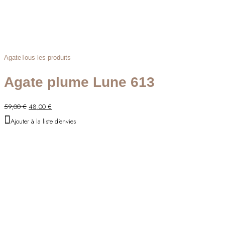
Agate
Tous les produits
Agate plume Lune 613
Le
Le
59,00
€
48,00
€
prix
prix
Ajouter à la liste d'envies
initial
actuel
était :
est :
59,00 €.
48,00 €.