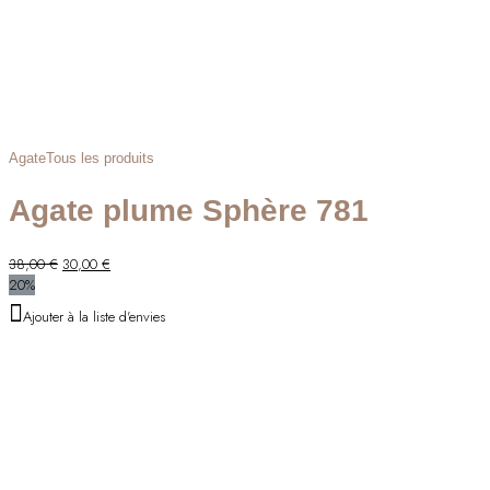
Agate
Tous les produits
Agate plume Sphère 781
Le
Le
38,00
€
30,00
€
prix
prix
20%
initial
actuel
Ajouter à la liste d'envies
était :
est :
38,00 €.
30,00 €.