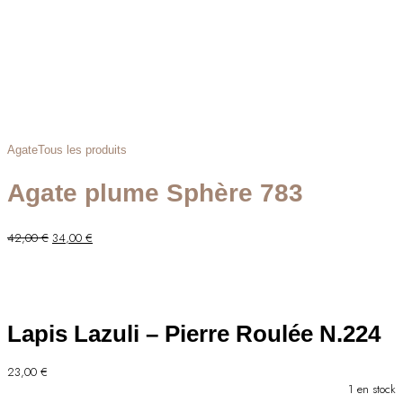
Agate
Tous les produits
Agate plume Sphère 783
Le
Le
42,00
€
34,00
€
prix
prix
initial
actuel
était :
est :
42,00 €.
34,00 €.
Lapis Lazuli – Pierre Roulée N.224
23,00
€
1 en stock