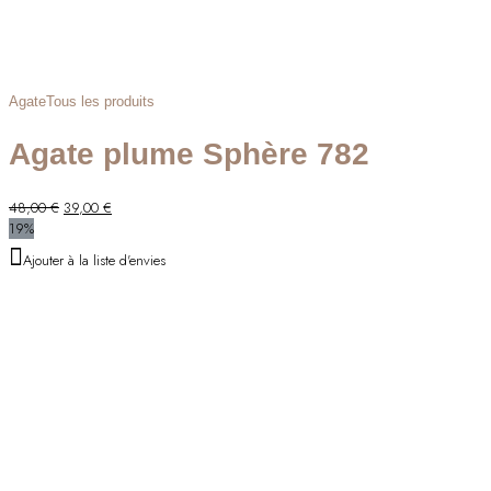
Agate
Tous les produits
Agate plume Sphère 782
Le
Le
48,00
€
39,00
€
prix
prix
19%
initial
actuel
Ajouter à la liste d'envies
était :
est :
48,00 €.
39,00 €.