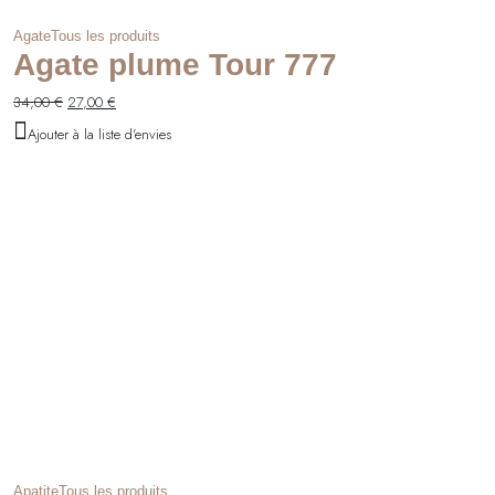
Agate
Tous les produits
Agate plume Tour 777
Le
Le
34,00
€
27,00
€
prix
prix
Ajouter à la liste d'envies
initial
actuel
était :
est :
34,00 €.
27,00 €.
Apatite
Tous les produits