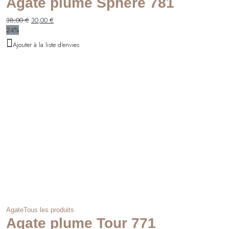
Agate plume Sphère 781
Le
Le
38,00
€
30,00
€
prix
prix
24%
initial
actuel
Ajouter à la liste d'envies
était :
est :
38,00 €.
30,00 €.
Agate
Tous les produits
Agate plume Tour 771