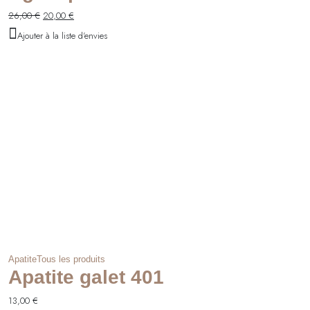
Le
Le
26,00
€
20,00
€
prix
prix
Ajouter à la liste d'envies
initial
actuel
était :
est :
26,00 €.
20,00 €.
Apatite
Tous les produits
Apatite galet 401
13,00
€