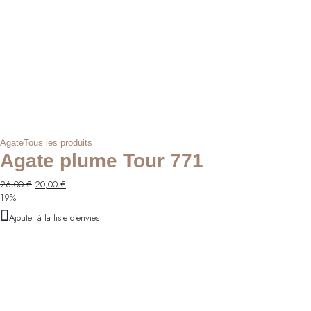
Agate
Tous les produits
Agate plume Tour 771
Le
Le
26,00
€
20,00
€
prix
prix
19%
initial
actuel
Ajouter à la liste d'envies
était :
est :
26,00 €.
20,00 €.