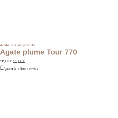
Agate
Tous les produits
Agate plume Tour 770
Le
Le
28,00
€
22,00
€
prix
prix
Ajouter à la liste d'envies
initial
actuel
était :
est :
28,00 €.
22,00 €.