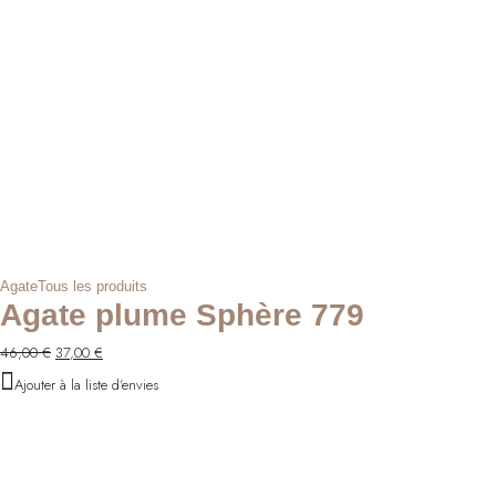
Agate
Tous les produits
Agate plume Sphère 779
Le
Le
46,00
€
37,00
€
prix
prix
Ajouter à la liste d'envies
initial
actuel
était :
est :
46,00 €.
37,00 €.