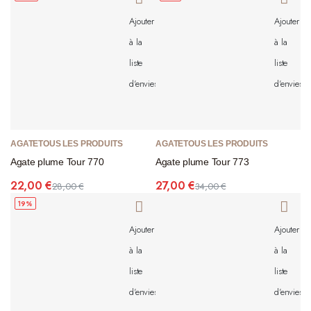
Ajouter
Ajouter
à la
à la
liste
liste
d'envies
d'envies
AGATE
TOUS LES PRODUITS
AGATE
TOUS LES PRODUITS
Agate plume Tour 770
Agate plume Tour 773
22,00
€
27,00
€
28,00
€
34,00
€
19%
Ajouter
Ajouter
à la
à la
liste
liste
d'envies
d'envies