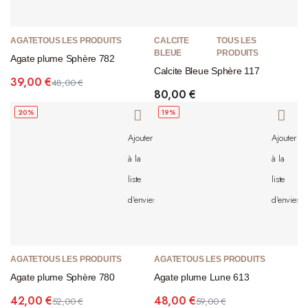
AGATE
TOUS LES PRODUITS
CALCITE
TOUS LES
BLEUE
PRODUITS
Agate plume Sphère 782
Calcite Bleue Sphère 117
39,00
€
48,00
€
80,00
€
20%
19%
Ajouter
Ajouter
à la
à la
liste
liste
d'envies
d'envies
AGATE
TOUS LES PRODUITS
AGATE
TOUS LES PRODUITS
Agate plume Sphère 780
Agate plume Lune 613
42,00
€
48,00
€
52,00
€
59,00
€