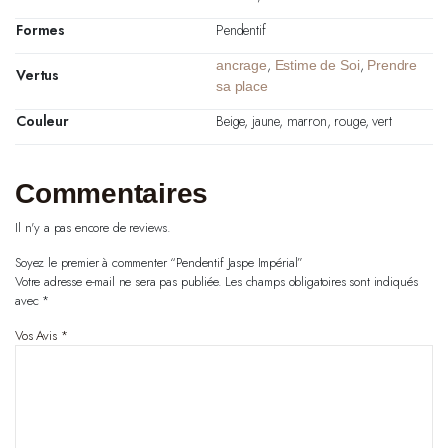
Formes
Pendentif
,
,
ancrage
Estime de Soi
Prendre
Vertus
sa place
Couleur
Beige, jaune, marron, rouge, vert
Commentaires
Il n'y a pas encore de reviews.
Soyez le premier à commenter “Pendentif Jaspe Impérial”
Votre adresse e-mail ne sera pas publiée.
Les champs obligatoires sont indiqués
avec
*
Vos Avis
*