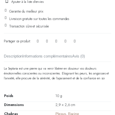
Ajouter à la liste d'envies
Garantie du meilleur prix
Livraison gratuite sur toutes les commandes
Transaction sûre et sécurisée
Partager ce produit:
Description
Informations complémentaires
Avis (0)
La Septaria est une pierre qui va venir libérer en douceur vos douleurs
émotionnelles conscientes ou inconscientes. Eloignant les peurs, les angoisses et
l’anxiété, elle procure de la sérénité, de l’apaisement et de la confiance en soi
Poids
10 g
Dimensions
2,9 × 2,6 cm
Chakras
,
Plexus
Racine