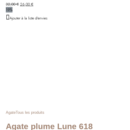
Le
Le
32,00
€
26,00
€
prix
prix
19%
initial
actuel
Ajouter à la liste d'envies
était :
est :
32,00 €.
26,00 €.
Agate
Tous les produits
Agate plume Lune 618