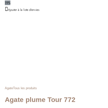
prix
prix
19%
initial
actuel
Ajouter à la liste d'envies
était :
est :
38,00 €.
30,00 €.
Agate
Tous les produits
Agate plume Tour 772