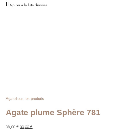
Ajouter à la liste d'envies
Agate
Tous les produits
Agate plume Sphère 781
Le
Le
38,00
€
30,00
€