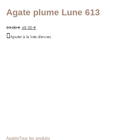
Agate plume Lune 613
Le
Le
59,00
€
48,00
€
prix
prix
Ajouter à la liste d'envies
initial
actuel
était :
est :
59,00 €.
48,00 €.
Apatite
Tous les produits