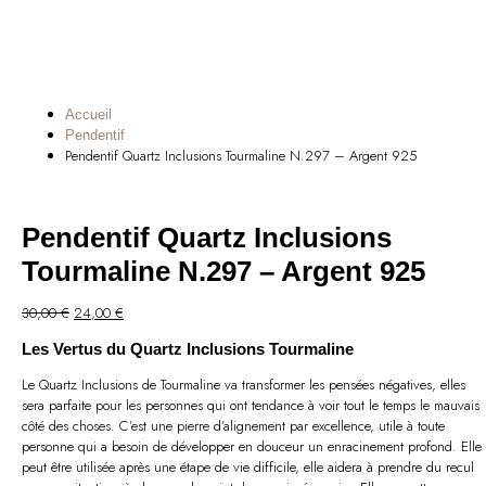
Accueil
Pendentif
Pendentif Quartz Inclusions Tourmaline N.297 – Argent 925
Pendentif Quartz Inclusions
Tourmaline N.297 – Argent 925
Le
Le
30,00
€
24,00
€
prix
prix
Les Vertus du Quartz Inclusions Tourmaline
initial
actuel
était :
est :
Le Quartz Inclusions de Tourmaline va transformer les pensées négatives, elles
30,00 €.
24,00 €.
sera parfaite pour les personnes qui ont tendance à voir tout le temps le mauvais
côté des choses. C’est une pierre d’alignement par excellence, utile à toute
personne qui a besoin de développer en douceur un enracinement profond. Elle
peut être utilisée après une étape de vie difficile, elle aidera à prendre du recul