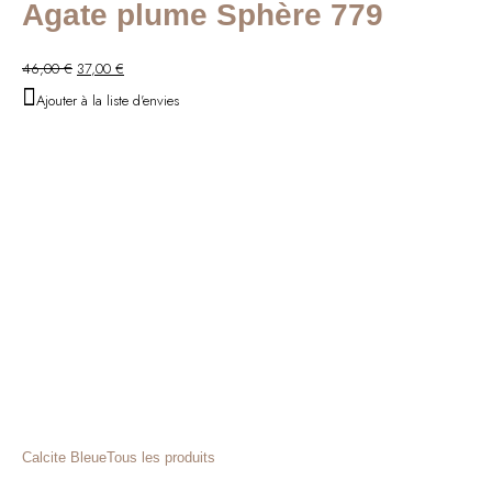
Agate plume Sphère 779
Le
Le
46,00
€
37,00
€
prix
prix
Ajouter à la liste d'envies
initial
actuel
était :
est :
46,00 €.
37,00 €.
Calcite Bleue
Tous les produits