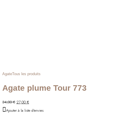
Agate
Tous les produits
Agate plume Tour 773
Le
Le
34,00
€
27,00
€
prix
prix
Ajouter à la liste d'envies
initial
actuel
était :
est :
34,00 €.
27,00 €.