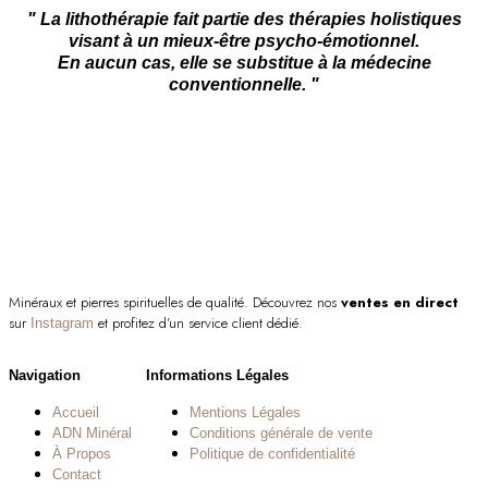
était :
est :
" La lithothérapie fait partie des thérapies holistiques
59,00 €.
48,00 €.
visant à un mieux-être psycho-émotionnel.
En aucun cas, elle se substitue à la médecine
conventionnelle. "
Minéraux et pierres spirituelles de qualité. Découvrez nos
ventes en direct
sur
et profitez d’un service client dédié.
Instagram
Navigation
Informations Légales
Accueil
Mentions Légales
ADN Minéral
Conditions générale de vente
À Propos
Politique de confidentialité
Contact