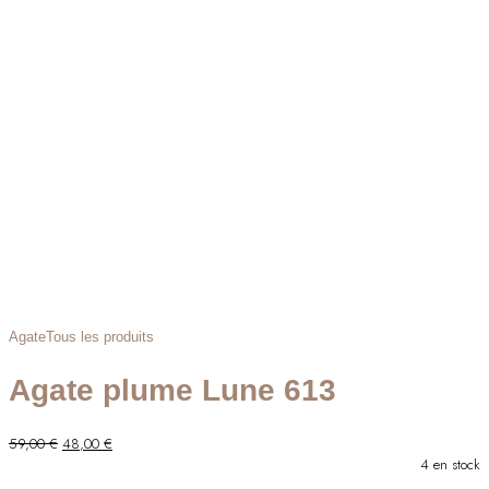
26,00 €.
20,00 €.
Agate
Tous les produits
Agate plume Lune 613
Le
Le
59,00
€
48,00
€
prix
prix
4 en stock
initial
actuel