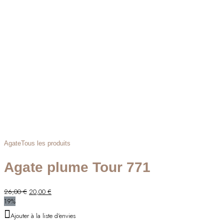
Agate
Tous les produits
Agate plume Tour 771
Le
Le
26,00
€
20,00
€
prix
prix
19%
initial
actuel
Ajouter à la liste d'envies
était :
est :