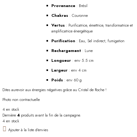
Provenance
: Brésil
Chakras
: Couronne
Vertus
: Purificatrice, émettrice, transformatrice et
amplificatrice énergétique
Purification
: Eau, Sel indirect, fumigation
Rechargement
: Lune
Longueur
: env 5.5 cm
Largeur
: env 4 cm
Poids
: env 60 g
Dites aurevoir aux énergies négatives grâce au Cristal de Roche !
Photo non contractuelle
4 en stock
Dernière
4
produits avant la fin de la campagne.
4 en stock
Ajouter à la liste d'envies