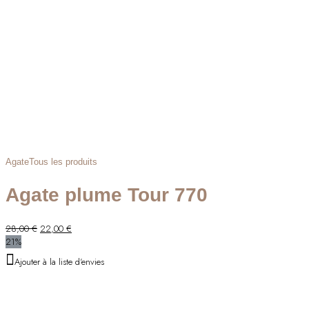
Agate
Tous les produits
Agate plume Tour 770
Le
Le
28,00
€
22,00
€
prix
prix
21%
initial
actuel
Ajouter à la liste d'envies
était :
est :
28,00 €.
22,00 €.