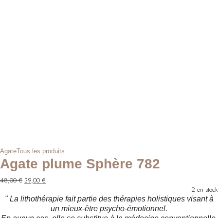
Agate
Tous les produits
Agate plume Sphère 782
Le
Le
48,00
€
39,00
€
prix
prix
2 en stock
initial
actuel
" La lithothérapie fait partie des thérapies holistiques visant à
était :
est :
un mieux-être psycho-émotionnel.
48,00 €.
39,00 €.