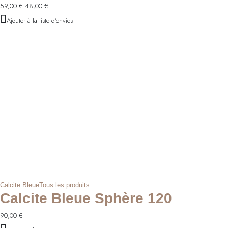
Le
Le
59,00
€
48,00
€
prix
prix
Ajouter à la liste d'envies
initial
actuel
était :
est :
59,00 €.
48,00 €.
Calcite Bleue
Tous les produits
Calcite Bleue Sphère 120
90,00
€