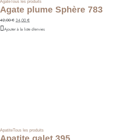
Agate
Tous les produits
Agate plume Sphère 783
Le
Le
42,00
€
34,00
€
prix
prix
Ajouter à la liste d'envies
initial
actuel
était :
est :
42,00 €.
34,00 €.
Apatite
Tous les produits
Apatite galet 395