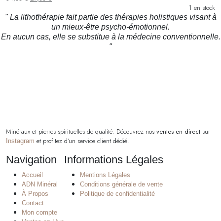
prix
prix
1 en stock
initial
actuel
" La lithothérapie fait partie des thérapies holistiques visant à
était :
est :
un mieux-être psycho-émotionnel.
34,00 €.
27,00 €.
En aucun cas, elle se substitue à la médecine conventionnelle.
"
Minéraux et pierres spirituelles de qualité. Découvrez nos
ventes en direct
sur
et profitez d’un service client dédié.
Instagram
Navigation
Informations Légales
Accueil
Mentions Légales
ADN Minéral
Conditions générale de vente
À Propos
Politique de confidentialité
Contact
Mon compte