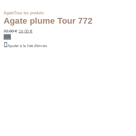
Agate
Tous les produits
Agate plume Tour 772
Le
Le
32,00
€
26,00
€
prix
prix
20%
initial
actuel
Ajouter à la liste d'envies
était :
est :
32,00 €.
26,00 €.