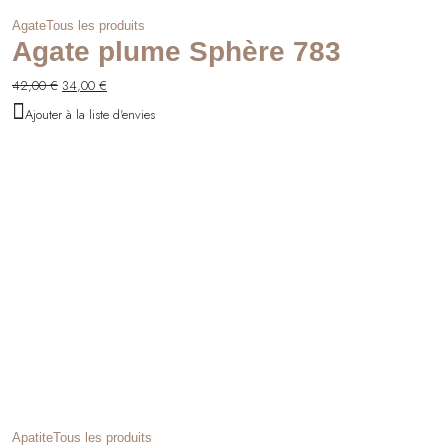
Agate
Tous les produits
Agate plume Sphère 783
Le
Le
42,00
€
34,00
€
prix
prix
Ajouter à la liste d'envies
initial
actuel
était :
est :
42,00 €.
34,00 €.
Apatite
Tous les produits