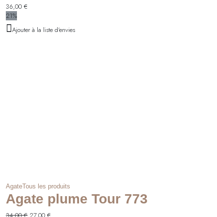
36,00
€
21%
Ajouter à la liste d'envies
Agate
Tous les produits
Agate plume Tour 773
Le
Le
34,00
€
27,00
€