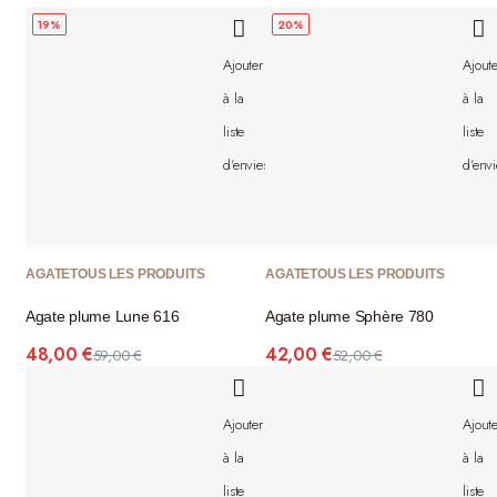
19%
20%
Ajouter
Ajoute
à la
à la
liste
liste
d'envies
d'envi
AGATE
TOUS LES PRODUITS
AGATE
TOUS LES PRODUITS
Agate plume Lune 616
Agate plume Sphère 780
48,00
€
42,00
€
59,00
€
52,00
€
Ajouter
Ajoute
à la
à la
liste
liste