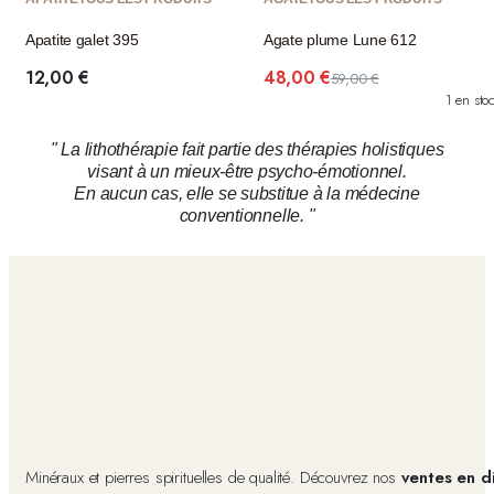
Apatite galet 395
Agate plume Lune 612
12,00
€
48,00
€
59,00
€
1 en sto
" La lithothérapie fait partie des thérapies holistiques
visant à un mieux-être psycho-émotionnel.
En aucun cas, elle se substitue à la médecine
conventionnelle. "
Minéraux et pierres spirituelles de qualité. Découvrez nos
ventes en d