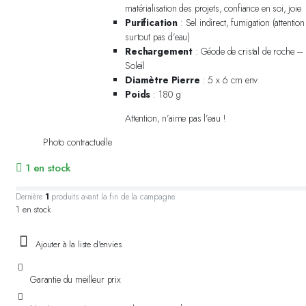
matérialisation des projets, confiance en soi, joie
Purification
: Sel indirect, fumigation (attention
surtout pas d’eau)
Rechargement
: Géode de cristal de roche –
Soleil
Diamètre Pierre
: 5 x 6 cm env
Poids
: 180 g
Attention, n’aime pas l’eau !
Photo contractuelle
1 en stock
Dernière
1
produits avant la fin de la campagne.
1 en stock
Ajouter à la liste d'envies
Garantie du meilleur prix