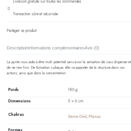
Livraison gratuite sur toutes les commandes
Transaction sûre et sécurisée
Partager ce produit:
Description
Informations complémentaires
Avis (0)
La pyrite vous aide à être multi potentiel sans avoir la sensation de vous disperser e
de ne rien finir. De formation cubique, elle va apporter de la structure dans vos
actions, ainsi que dans la concentration
Poids
180 g
Dimensions
5 × 6 cm
Chakras
,
3ème Oeil
Plexus
Formes