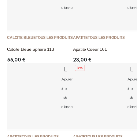
d'envies
d'envi
CALCITE BLEUE
TOUS LES PRODUITS
APATITE
TOUS LES PRODUITS
Calcite Bleue Sphère 113
Apatite Coeur 161
55,00
€
28,00
€
19%
Ajouter
Ajoute
à la
à la
liste
liste
d'envies
d'envi
APATITE
TOUS LES PRODUITS
AGATE
TOUS LES PRODUITS