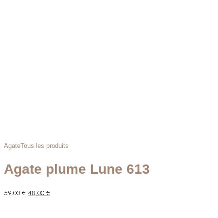
Agate
Tous les produits
Agate plume Lune 613
Le
Le
59,00
€
48,00
€
prix
prix
initial
actuel