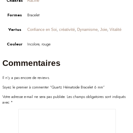
Chakras
Racine
Formes
Bracelet
Vertus
,
,
,
,
Confiance en Soi
créativité
Dynamisme
Joie
Vitalité
Couleur
Incolore, rouge
Commentaires
Il n'y a pas encore de reviews.
Soyez le premier à commenter “Quartz Hématoïde Bracelet 6 mm”
Votre adresse e-mail ne sera pas publiée.
Les champs obligatoires sont indiqués
avec
*