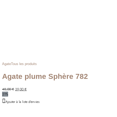
Agate
Tous les produits
Agate plume Sphère 782
Le
Le
48,00
€
39,00
€
prix
prix
21%
initial
actuel
Ajouter à la liste d'envies
était :
est :
48,00 €.
39,00 €.