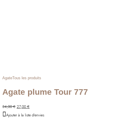
Agate
Tous les produits
Agate plume Tour 777
Le
Le
34,00
€
27,00
€
prix
prix
Ajouter à la liste d'envies
initial
actuel
était :
est :
34,00 €.
27,00 €.