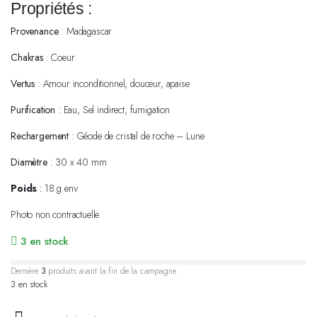
Propriétés :
Provenance
: Madagascar
Chakras
: Coeur
Vertus
: Amour inconditionnel, douceur, apaise
Purification
: Eau, Sel indirect, fumigation
Rechargement
: Géode de cristal de roche – Lune
Diamètre
: 30 x 40 mm
Poids
:
18 g env
Photo non contractuelle
3 en stock
Dernière
3
produits avant la fin de la campagne.
3 en stock