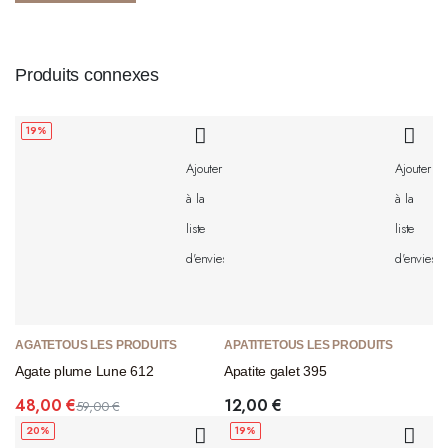
Produits connexes
19%
Ajouter
Ajouter
à la
à la
liste
liste
d'envies
d'envies
AGATE
TOUS LES PRODUITS
APATITE
TOUS LES PRODUITS
Agate plume Lune 612
Apatite galet 395
48,00
€
12,00
€
59,00
€
Le
Le
20%
19%
prix
prix