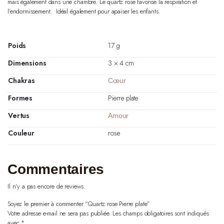
mais également dans une chambre. Le quartz rose favorise la respiration et
l’endormissement. Idéal également pour apaiser les enfants.
Poids
17 g
Dimensions
3 × 4 cm
Chakras
Cœur
Formes
Pierre plate
Vertus
Amour
Couleur
rose
Commentaires
Il n'y a pas encore de reviews.
Soyez le premier à commenter “Quartz rose Pierre plate”
Votre adresse e-mail ne sera pas publiée.
Les champs obligatoires sont indiqués
avec
*