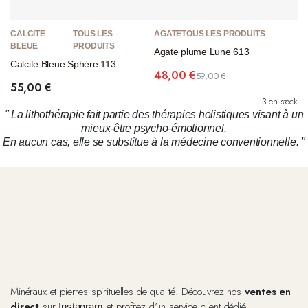
CALCITE
TOUS LES
AGATE
TOUS LES PRODUITS
BLEUE
PRODUITS
Agate plume Lune 613
Calcite Bleue Sphère 113
48,00
€
59,00
€
Le
Le
55,00
€
prix
prix
3 en stock
initial
actuel
" La lithothérapie fait partie des thérapies holistiques visant à un
était :
est :
mieux-être psycho-émotionnel.
59,00 €.
48,00 €.
En aucun cas, elle se substitue à la médecine conventionnelle. "
Minéraux et pierres spirituelles de qualité. Découvrez nos
ventes en
direct
sur
et profitez d’un service client dédié.
Instagram