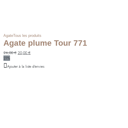
Agate
Tous les produits
Agate plume Tour 771
Le
Le
26,00
€
20,00
€
prix
prix
21%
initial
actuel
Ajouter à la liste d'envies
était :
est :
26,00 €.
20,00 €.