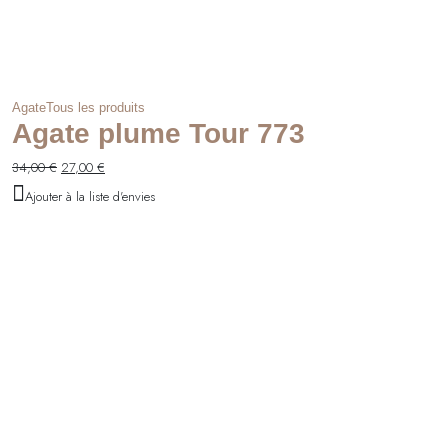
Agate
Tous les produits
Agate plume Tour 773
Le
Le
34,00
€
27,00
€
prix
prix
Ajouter à la liste d'envies
initial
actuel
était :
est :
34,00 €.
27,00 €.