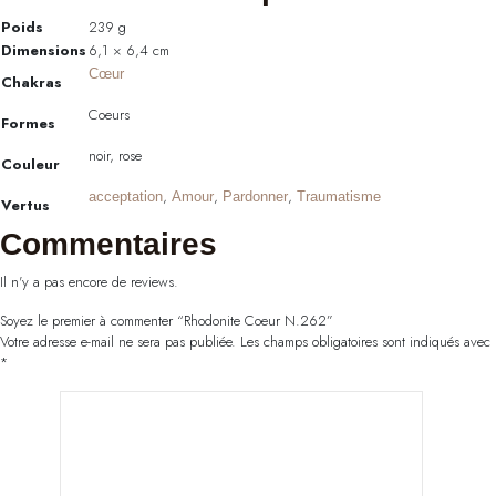
Poids
239 g
Dimensions
6,1 × 6,4 cm
Cœur
Chakras
Coeurs
Formes
noir, rose
Couleur
,
,
,
acceptation
Amour
Pardonner
Traumatisme
Vertus
Commentaires
Il n'y a pas encore de reviews.
Soyez le premier à commenter “Rhodonite Coeur N.262”
Votre adresse e-mail ne sera pas publiée.
Les champs obligatoires sont indiqués avec
*