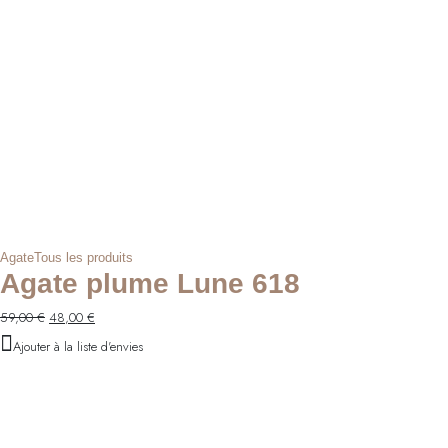
Agate
Tous les produits
Agate plume Lune 618
Le
Le
59,00
€
48,00
€
prix
prix
Ajouter à la liste d'envies
initial
actuel
était :
est :
59,00 €.
48,00 €.