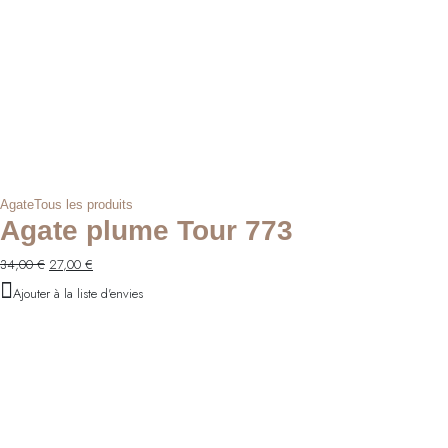
Agate
Tous les produits
Agate plume Tour 773
Le
Le
34,00
€
27,00
€
prix
prix
Ajouter à la liste d'envies
initial
actuel
était :
est :
34,00 €.
27,00 €.