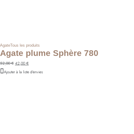
Agate
Tous les produits
Agate plume Sphère 780
Le
Le
52,00
€
42,00
€
prix
prix
Ajouter à la liste d'envies
initial
actuel
était :
est :
52,00 €.
42,00 €.