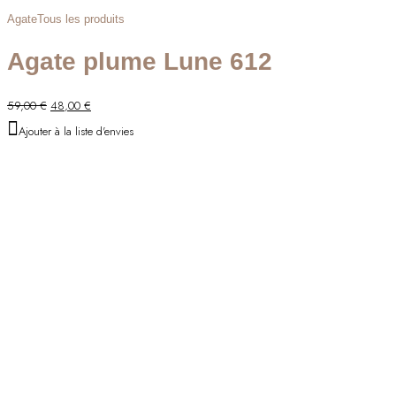
Agate
Tous les produits
Agate plume Lune 612
Le
Le
59,00
€
48,00
€
prix
prix
Ajouter à la liste d'envies
initial
actuel
était :
est :
59,00 €.
48,00 €.