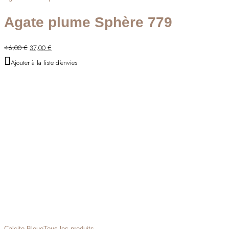
Agate plume Sphère 779
Le
Le
46,00
€
37,00
€
prix
prix
Ajouter à la liste d'envies
initial
actuel
était :
est :
46,00 €.
37,00 €.
Calcite Bleue
Tous les produits