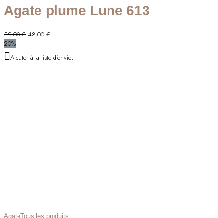
Agate plume Lune 613
Le
Le
59,00
€
48,00
€
prix
prix
20%
initial
actuel
Ajouter à la liste d'envies
était :
est :
59,00 €.
48,00 €.
Agate
Tous les produits