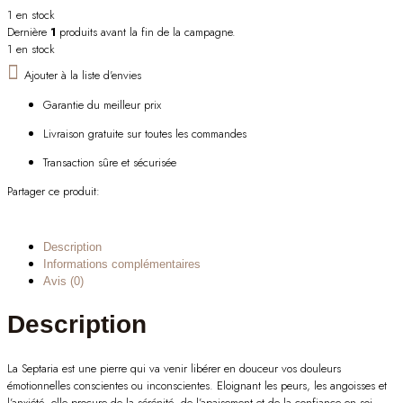
1 en stock
Dernière
1
produits avant la fin de la campagne.
1 en stock
Ajouter à la liste d'envies
Garantie du meilleur prix
Livraison gratuite sur toutes les commandes
Transaction sûre et sécurisée
Partager ce produit:
Description
Informations complémentaires
Avis (0)
Description
La Septaria est une pierre qui va venir libérer en douceur vos douleurs
émotionnelles conscientes ou inconscientes. Eloignant les peurs, les angoisses et
l’anxiété, elle procure de la sérénité, de l’apaisement et de la confiance en soi