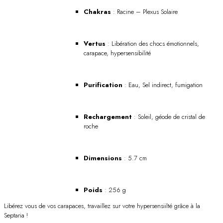
Chakras
: Racine – Plexus Solaire
Vertus
: Libération des chocs émotionnels,
carapace, hypersensibilité
Purification
: Eau, Sel indirect, fumigation
Rechargement
: Soleil, géode de cristal de
roche
Dimensions
: 5.7 cm
Poids
: 256 g
Libérez vous de vos carapaces, travaillez sur votre hypersensiilté grâce à la
Septaria !