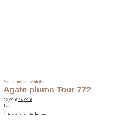
Agate
Tous les produits
Agate plume Tour 772
Le
Le
32,00
€
26,00
€
prix
prix
19%
initial
actuel
Ajouter à la liste d'envies
était :
est :
32,00 €.
26,00 €.