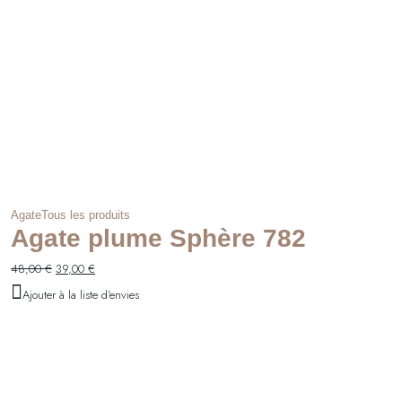
Agate
Tous les produits
Agate plume Sphère 782
Le
Le
48,00
€
39,00
€
prix
prix
Ajouter à la liste d'envies
initial
actuel
était :
est :
48,00 €.
39,00 €.