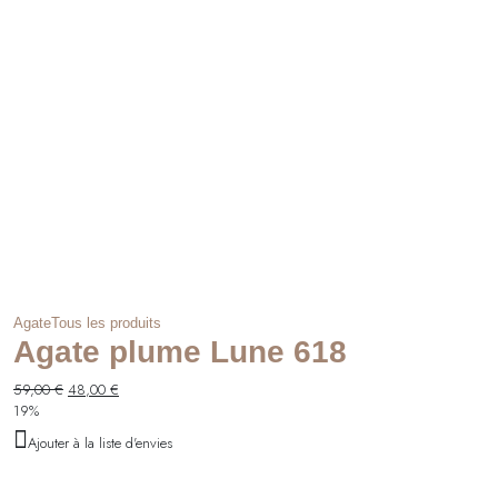
Agate
Tous les produits
Agate plume Lune 618
Le
Le
59,00
€
48,00
€
prix
prix
19%
initial
actuel
Ajouter à la liste d'envies
était :
est :
59,00 €.
48,00 €.