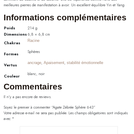
meilleures pierres de manifestation à avoir. Un excellent équilibre Yin et Yang
Informations complémentaires
Poids
214 g
Dimensions
6,8 × 6,8 cm
Racine
Chakras
Sphères
Formes
,
,
ancrage
Apaisement
stabilité émotionnelle
Vertus
blanc, noir
Couleur
Commentaires
Il n'y a pas encore de reviews.
Soyez le premier à commenter “Agate Zébrée Sphère 643”
Votre adresse e-mail ne sera pas publiée.
Les champs obligatoires sont indiqués
avec
*