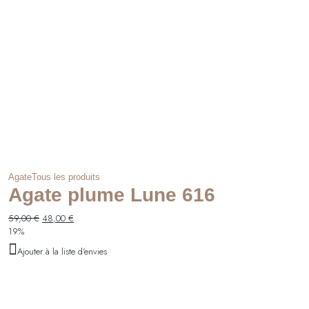
Agate
Tous les produits
Agate plume Lune 616
Le
Le
59,00
€
48,00
€
prix
prix
19%
initial
actuel
Ajouter à la liste d'envies
était :
est :
59,00 €.
48,00 €.