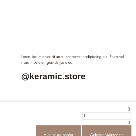
Lorem ipsum dolor sit amet, consectetur adipiscing elit. Etiam vel
risus imperdiet, gravida justo eu.
@keramic.store
Agate
Ag
Zébrée
Zé
Sphère
Sp
643
64
quantité
qua
Ajouter au panier
Ajouter au panier
Acheter Maintenant
Acheter Maintenant