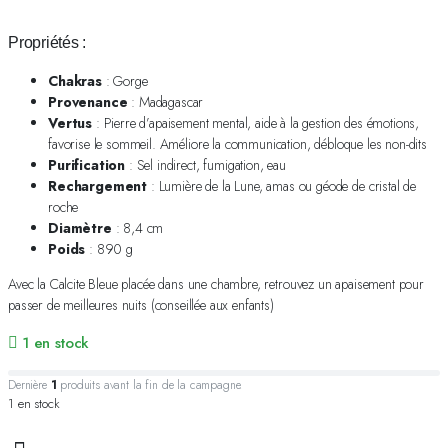
Propriétés :
Chakras
: Gorge
Provenance
: Madagascar
Vertus
: Pierre d’apaisement mental, aide à la gestion des émotions,
favorise le sommeil. Améliore la communication, débloque les non-dits
Purification
: Sel indirect, fumigation, eau
Rechargement
: Lumière de la Lune, amas ou géode de cristal de
roche
Diamètre
: 8,4 cm
Poids
: 890 g
Avec la Calcite Bleue placée dans une chambre, retrouvez un apaisement pour
passer de meilleures nuits (conseillée aux enfants)
1 en stock
Dernière
1
produits avant la fin de la campagne.
1 en stock