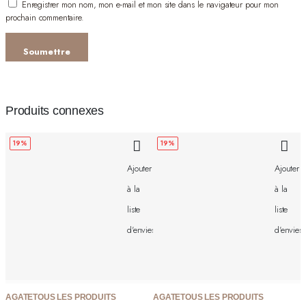
Enregistrer mon nom, mon e-mail et mon site dans le navigateur pour mon
prochain commentaire.
Produits connexes
19%
19%
Ajouter
Ajouter
à la
à la
liste
liste
d'envies
d'envies
AGATE
TOUS LES PRODUITS
AGATE
TOUS LES PRODUITS