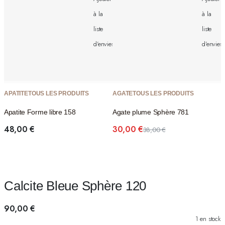
à la
à la
liste
liste
d'envies
d'envies
APATITE
TOUS LES PRODUITS
AGATE
TOUS LES PRODUITS
Apatite Forme libre 158
Agate plume Sphère 781
48,00
€
30,00
€
38,00
€
Le
Le
prix
prix
initial
actuel
était :
est :
38,00 €.
30,00 €.
Calcite Bleue Sphère 120
90,00
€
1 en stock