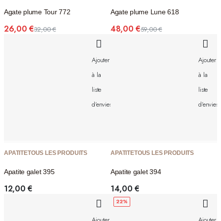
Agate plume Tour 772
Agate plume Lune 618
26,00
€
48,00
€
32,00
€
59,00
€
Le
Le
Le
Le
prix
prix
prix
prix
initial
actuel
initial
actuel
Ajouter
Ajouter
était :
est :
était :
est :
32,00 €.
26,00 €.
59,00 €.
48,00 €.
à la
à la
liste
liste
d'envies
d'envies
APATITE
TOUS LES PRODUITS
APATITE
TOUS LES PRODUITS
Apatite galet 395
Apatite galet 394
12,00
€
14,00
€
22%
Ajouter
Ajouter