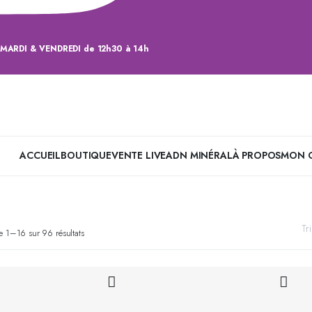
MARDI & VENDREDI de 12h30 à 14h
ACCUEIL
BOUTIQUE
VENTE LIVE
ADN MINÉRAL
À PROPOS
MON 
Tri
e 1–16 sur 96 résultats