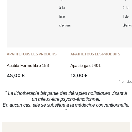
34,00 €.
27,00 €.
59,00 €.
48,00 €.
à la
à la
liste
liste
d'envies
d'envi
APATITE
TOUS LES PRODUITS
APATITE
TOUS LES PRODUITS
Apatite Forme libre 158
Apatite galet 401
48,00
€
13,00
€
1 en sto
" La lithothérapie fait partie des thérapies holistiques visant à
un mieux-être psycho-émotionnel.
En aucun cas, elle se substitue à la médecine conventionnelle.
"