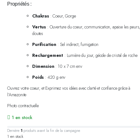
Propriétés :
Chakras
: Coeur, Gorge
Vertus
: Ouverture du coeur, communication, apaise les peurs
doutes
Purification
: Sel indirect, fumigation
Rechargement
: Lumière du jour, géode de cristal de roche
Dimension
: 10 x 7 cm env
Poids
: 420 g env
Ouvrez votre coeur, et Exprimez vos idées avec clarté et confiance grâce à
l’Amazonite
Photo contractuelle
1 en stock
Dernière
1
produits avant la fin de la campagne.
1 en stock