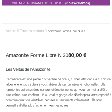
OBTENEZ L'ASSISTANCE D'UN EXPERT -
(06-79-78-02-62)
Amazonite Forme Libre N.30
Accueil
Tous les produits
80,00
€
Amazonite Forme Libre N.30
Les Vertus de l’Amazonite
L’Amazonite est une pierre d’ouverture de coeur, si vous êtes dans la suspicion,
jalousie, elle vous aidera à vous libérer de ces barrières émotionnelles. Elle
harmonise votre système nerveux et émotionnel ce qui vous permettra d’être
plus calme, plus confiant. Lié au chakra gorge, elle développera votre capacité à
communiquer vos véritables pensées et sentiments calmement. Elle vous
permettra d’aller plus facilement vers les autres