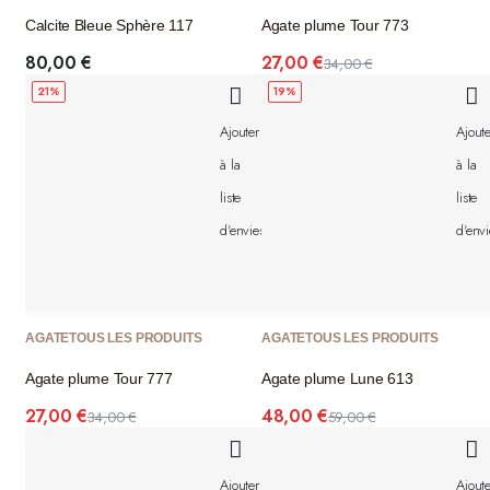
Calcite Bleue Sphère 117
Agate plume Tour 773
80,00
€
27,00
€
34,00
€
Le
Le
21%
19%
prix
prix
initial
actuel
Ajouter
Ajoute
était :
est :
34,00 €.
27,00 €.
à la
à la
liste
liste
d'envies
d'envi
AGATE
TOUS LES PRODUITS
AGATE
TOUS LES PRODUITS
Agate plume Tour 777
Agate plume Lune 613
27,00
€
48,00
€
34,00
€
59,00
€
Le
Le
Le
Le
prix
prix
prix
prix
initial
actuel
initial
actuel
Ajouter
Ajoute
était :
est :
était :
est :