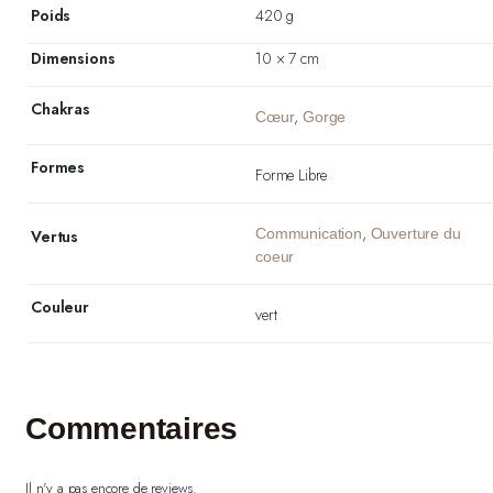
Poids
420 g
Dimensions
10 × 7 cm
Chakras
,
Cœur
Gorge
Formes
Forme Libre
,
Communication
Ouverture du
Vertus
coeur
Couleur
vert
Commentaires
Il n'y a pas encore de reviews.