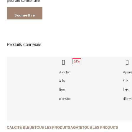
prochain commentaire.
Produits connexes
21%
Ajouter
Ajoute
à la
à la
liste
liste
d'envies
d'envi
CALCITE BLEUE
TOUS LES PRODUITS
AGATE
TOUS LES PRODUITS