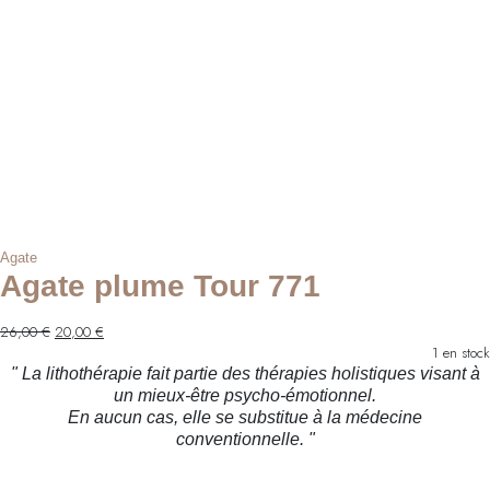
Agate
Agate plume Tour 771
Le
Le
26,00
€
20,00
€
prix
prix
1 en stock
initial
actuel
" La lithothérapie fait partie des thérapies holistiques visant à
était :
est :
un mieux-être psycho-émotionnel.
26,00 €.
20,00 €.
En aucun cas, elle se substitue à la médecine
conventionnelle. "