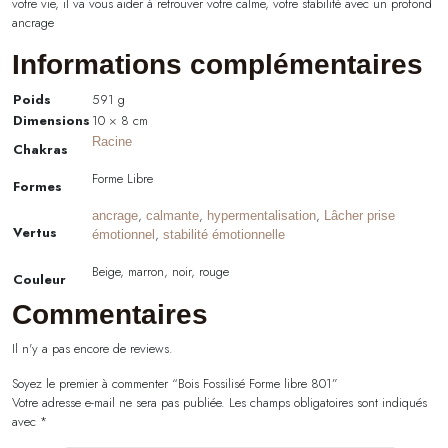
votre vie, il va vous aider à retrouver votre calme, votre stabilité avec un profond
ancrage
Informations complémentaires
Poids
591 g
Dimensions
10 × 8 cm
Racine
Chakras
Forme Libre
Formes
,
,
,
ancrage
calmante
hypermentalisation
Lâcher prise
Vertus
,
émotionnel
stabilité émotionnelle
Beige, marron, noir, rouge
Couleur
Commentaires
Il n'y a pas encore de reviews.
Soyez le premier à commenter “Bois Fossilisé Forme libre 801”
Votre adresse e-mail ne sera pas publiée.
Les champs obligatoires sont indiqués
avec
*