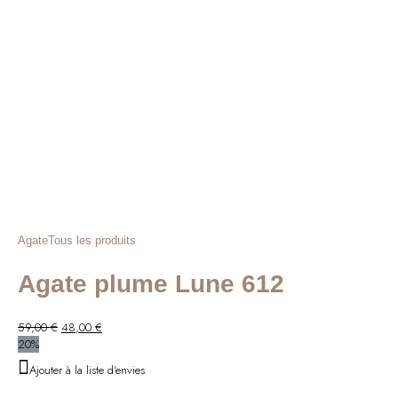
Agate
Tous les produits
Agate plume Lune 612
Le
Le
59,00
€
48,00
€
prix
prix
20%
initial
actuel
Ajouter à la liste d'envies
était :
est :
59,00 €.
48,00 €.