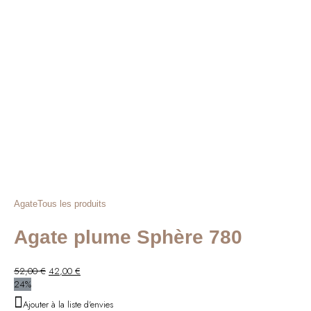
Agate
Tous les produits
Agate plume Sphère 780
Le
Le
52,00
€
42,00
€
prix
prix
24%
initial
actuel
Ajouter à la liste d'envies
était :
est :