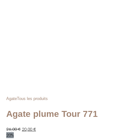
52,00 €.
42,00 €.
Agate
Tous les produits
Agate plume Tour 771
Le
Le
26,00
€
20,00
€
prix
prix
20%