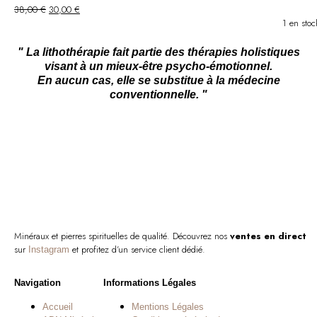
Le
Le
38,00
€
30,00
€
prix
prix
1 en stoc
initial
actuel
était :
est :
" La lithothérapie fait partie des thérapies holistiques
38,00 €.
30,00 €.
visant à un mieux-être psycho-émotionnel.
En aucun cas, elle se substitue à la médecine
conventionnelle. "
Minéraux et pierres spirituelles de qualité. Découvrez nos
ventes en direct
sur
et profitez d’un service client dédié.
Instagram
Navigation
Informations Légales
Accueil
Mentions Légales