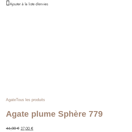
initial
actuel
Ajouter à la liste d'envies
était :
est :
26,00 €.
20,00 €.
Agate
Tous les produits
Agate plume Sphère 779
Le
Le
46,00
€
37,00
€