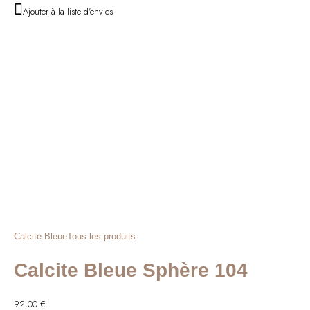
prix
prix
Ajouter à la liste d'envies
initial
actuel
était :
est :
46,00 €.
37,00 €.
Calcite Bleue
Tous les produits
Calcite Bleue Sphère 104
92,00
€