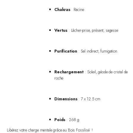
Chakras
: Racine
Vertus
: Lâcher-prise, présent, sagesse
Purification
: Sel indirect, fumigation
Rechargement
: Soleil, géode de cristal de
roche
Dimensions
: 7 x 12.5 cm
Poids
: 268 g
Libérez votre charge mentale grâce au Bois Fossilisé !