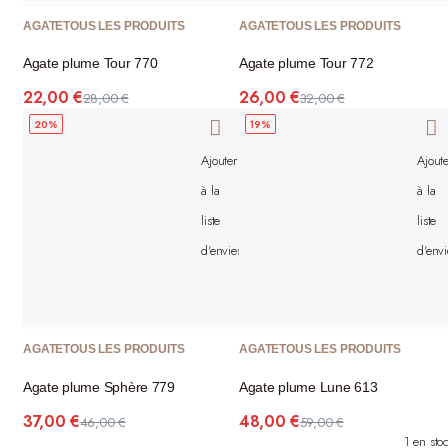
AGATE
TOUS LES PRODUITS
AGATE
TOUS LES PRODUITS
Agate plume Tour 770
Agate plume Tour 772
22,00
€
26,00
€
28,00
€
32,00
€
Le
Le
Le
Le
20%
19%
prix
prix
prix
prix
initial
actuel
initial
actuel
Ajouter
Ajoute
était :
est :
était :
est :
28,00 €.
22,00 €.
32,00 €.
26,00 €.
à la
à la
liste
liste
d'envies
d'envi
AGATE
TOUS LES PRODUITS
AGATE
TOUS LES PRODUITS
Agate plume Sphère 779
Agate plume Lune 613
37,00
€
48,00
€
46,00
€
59,00
€
Le
Le
Le
Le
1 en sto