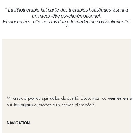
prix
prix
prix
prix
initial
actuel
initial
actuel
" La lithothérapie fait partie des thérapies holistiques visant à
était :
est :
était :
est :
46,00 €.
37,00 €.
59,00 €.
48,00 €.
un mieux-être psycho-émotionnel.
En aucun cas, elle se substitue à la médecine conventionnelle.
"
Minéraux et pierres spirituelles de qualité. Découvrez nos
ventes en d
sur
et profitez d’un service client dédié.
Instagram
NAVIGATION