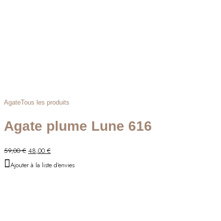
Agate
Tous les produits
Agate plume Lune 616
Le
Le
59,00
€
48,00
€
prix
prix
Ajouter à la liste d'envies
initial
actuel
était :
est :
59,00 €.
48,00 €.