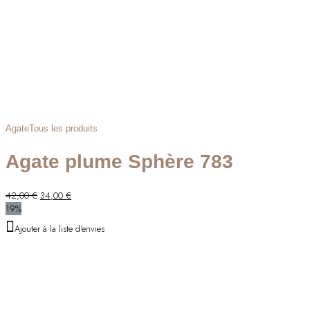
Agate
Tous les produits
Agate plume Sphère 783
Le
Le
42,00
€
34,00
€
prix
prix
19%
initial
actuel
Ajouter à la liste d'envies
était :
est :
42,00 €.
34,00 €.