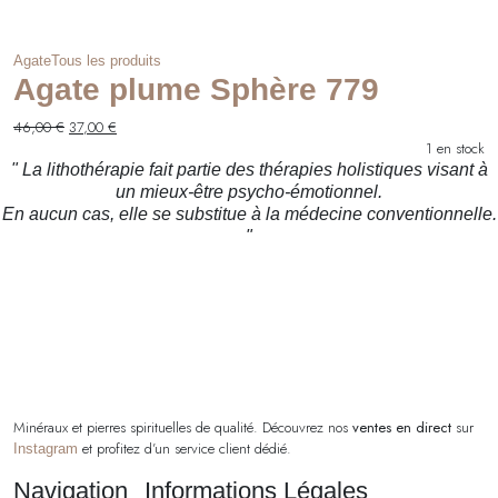
Agate
Tous les produits
Agate plume Sphère 779
Le
Le
46,00
€
37,00
€
prix
prix
1 en stock
initial
actuel
" La lithothérapie fait partie des thérapies holistiques visant à
était :
est :
un mieux-être psycho-émotionnel.
46,00 €.
37,00 €.
En aucun cas, elle se substitue à la médecine conventionnelle.
"
Minéraux et pierres spirituelles de qualité. Découvrez nos
ventes en direct
sur
et profitez d’un service client dédié.
Instagram
Navigation
Informations Légales