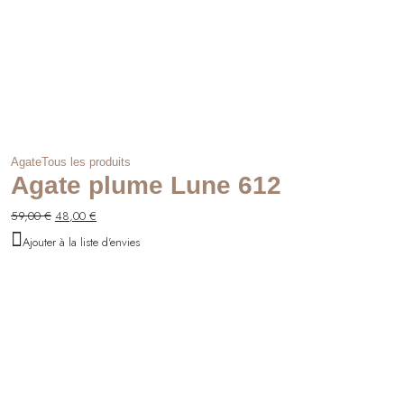
Agate
Tous les produits
Agate plume Lune 612
Le
Le
59,00
€
48,00
€
prix
prix
Ajouter à la liste d'envies
initial
actuel
était :
est :
59,00 €.
48,00 €.