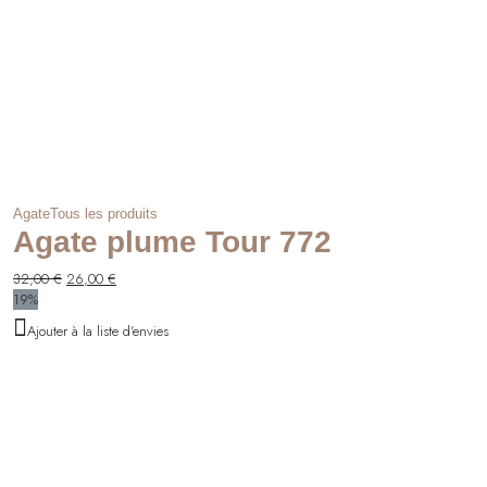
Agate
Tous les produits
Agate plume Tour 772
Le
Le
32,00
€
26,00
€
prix
prix
19%
initial
actuel
Ajouter à la liste d'envies
était :
est :
32,00 €.
26,00 €.