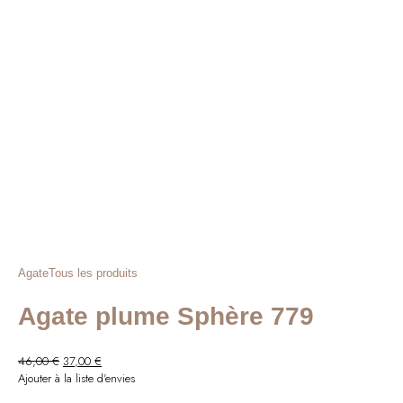
42,00 €.
34,00 €.
Agate
Tous les produits
Agate plume Sphère 779
Le
Le
46,00
€
37,00
€
prix
prix
Ajouter à la liste d'envies
initial
actuel