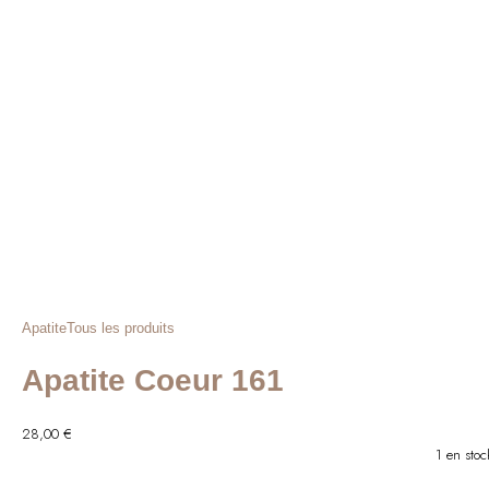
était :
est :
52,00 €.
42,00 €.
Apatite
Tous les produits
Apatite Coeur 161
28,00
€
1 en stoc