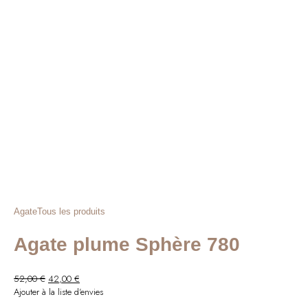
Agate
Tous les produits
Agate plume Sphère 780
Le
Le
52,00
€
42,00
€
prix
prix
Ajouter à la liste d'envies
initial
actuel