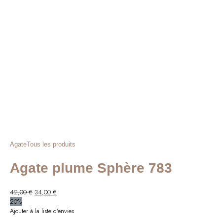
Agate
Tous les produits
Agate plume Sphère 783
Le
Le
42,00
€
34,00
€
prix
prix
20%
initial
actuel
Ajouter à la liste d'envies
était :
est :