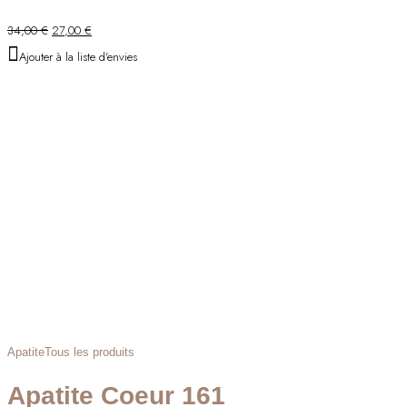
Le
Le
34,00
€
27,00
€
prix
prix
Ajouter à la liste d'envies
initial
actuel
était :
est :
34,00 €.
27,00 €.
Apatite
Tous les produits
Apatite Coeur 161