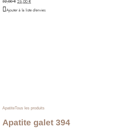
Le
Le
32,00
€
26,00
€
prix
prix
Ajouter à la liste d'envies
initial
actuel
était :
est :
32,00 €.
26,00 €.
Apatite
Tous les produits
Apatite galet 394