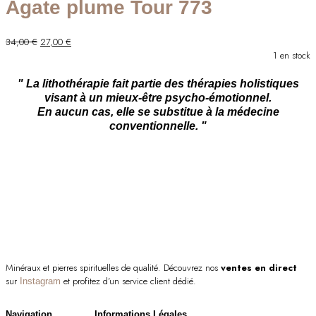
Agate plume Tour 773
Le
Le
34,00
€
27,00
€
prix
prix
1 en stock
initial
actuel
était :
est :
" La lithothérapie fait partie des thérapies holistiques
34,00 €.
27,00 €.
visant à un mieux-être psycho-émotionnel.
En aucun cas, elle se substitue à la médecine
conventionnelle. "
Minéraux et pierres spirituelles de qualité. Découvrez nos
ventes en direct
sur
et profitez d’un service client dédié.
Instagram
Navigation
Informations Légales