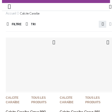
Calcite Caraïbe
Accueil
TRI
FILTRE
CALCITE
TOUS LES
CALCITE
TOUS LES
CARAÏBE
PRODUITS
CARAÏBE
PRODUITS
Calcite Caraïbe Cœur 990
Calcite Caraïbe Coeur 991