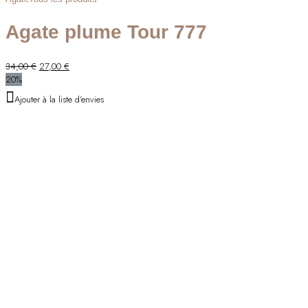
Agate plume Tour 777
Le
Le
34,00
€
27,00
€
prix
prix
20%
initial
actuel
Ajouter à la liste d'envies
était :
est :
34,00 €.
27,00 €.