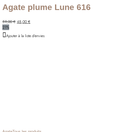
Agate plume Lune 616
Le
Le
59,00
€
48,00
€
prix
prix
21%
initial
actuel
Ajouter à la liste d'envies
était :
est :
59,00 €.
48,00 €.
Agate
Tous les produits