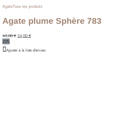
Agate
Tous les produits
Agate plume Sphère 783
Le
Le
42,00
€
34,00
€
prix
prix
20%
initial
actuel
Ajouter à la liste d'envies
était :
est :
42,00 €.
34,00 €.