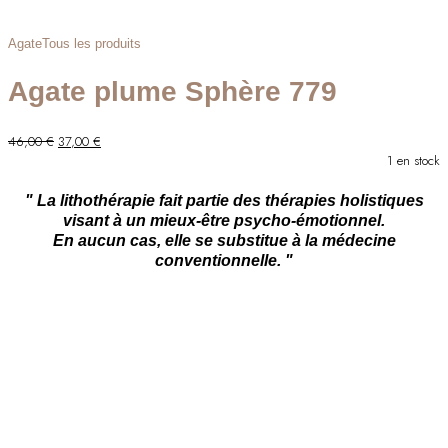
Agate
Tous les produits
Agate plume Sphère 779
Le
Le
46,00
€
37,00
€
prix
prix
1 en stock
initial
actuel
était :
est :
" La lithothérapie fait partie des thérapies holistiques
46,00 €.
37,00 €.
visant à un mieux-être psycho-émotionnel.
En aucun cas, elle se substitue à la médecine
conventionnelle. "