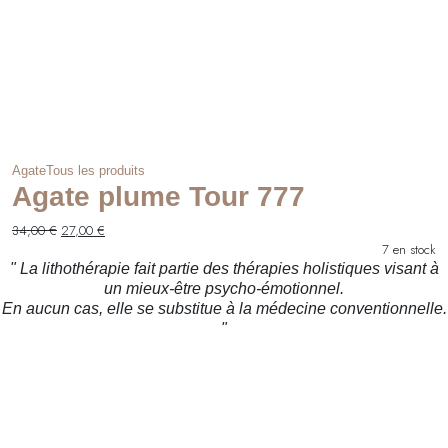
Agate
Tous les produits
Agate plume Tour 777
Le
Le
34,00
€
27,00
€
prix
prix
7 en stock
initial
actuel
" La lithothérapie fait partie des thérapies holistiques visant à
était :
est :
un mieux-être psycho-émotionnel.
34,00 €.
27,00 €.
En aucun cas, elle se substitue à la médecine conventionnelle.
"