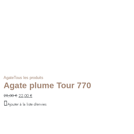
Agate
Tous les produits
Agate plume Tour 770
Le
Le
28,00
€
22,00
€
prix
prix
Ajouter à la liste d'envies
initial
actuel
était :
est :
28,00 €.
22,00 €.