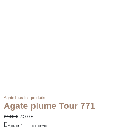
Agate
Tous les produits
Agate plume Tour 771
Le
Le
26,00
€
20,00
€
prix
prix
Ajouter à la liste d'envies
initial
actuel
était :
est :
26,00 €.
20,00 €.