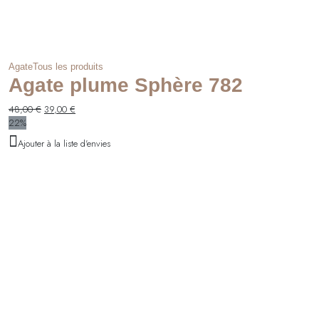
Agate
Tous les produits
Agate plume Sphère 782
Le
Le
48,00
€
39,00
€
prix
prix
22%
initial
actuel
Ajouter à la liste d'envies
était :
est :
48,00 €.
39,00 €.