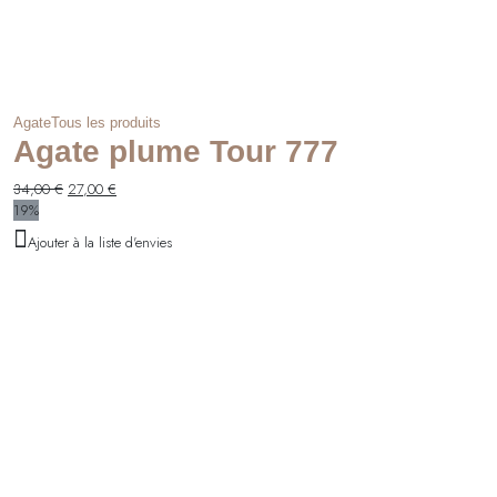
Agate
Tous les produits
Agate plume Tour 777
Le
Le
34,00
€
27,00
€
prix
prix
19%
initial
actuel
Ajouter à la liste d'envies
était :
est :
34,00 €.
27,00 €.