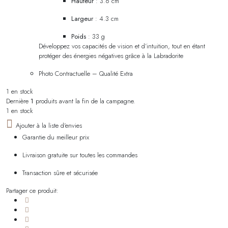
Hauteur
: 3.6 cm
Largeur
: 4.3 cm
Poids
: 33 g
Développez vos capacités de vision et d’intuition, tout en étant
protéger des énergies négatives grâce à la Labradorite
Photo Contractuelle – Qualité Extra
1 en stock
Dernière
1
produits avant la fin de la campagne.
1 en stock
Ajouter à la liste d'envies
Garantie du meilleur prix
Livraison gratuite sur toutes les commandes
Transaction sûre et sécurisée
Partager ce produit: