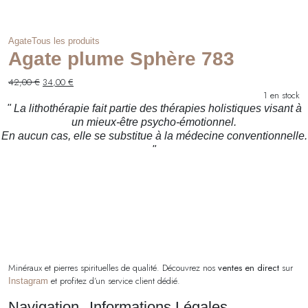
Agate
Tous les produits
Agate plume Sphère 783
Le
Le
42,00
€
34,00
€
prix
prix
1 en stock
initial
actuel
" La lithothérapie fait partie des thérapies holistiques visant à
était :
est :
un mieux-être psycho-émotionnel.
42,00 €.
34,00 €.
En aucun cas, elle se substitue à la médecine conventionnelle.
"
Minéraux et pierres spirituelles de qualité. Découvrez nos
ventes en direct
sur
et profitez d’un service client dédié.
Instagram
Navigation
Informations Légales