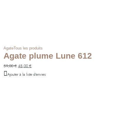
Agate
Tous les produits
Agate plume Lune 612
Le
Le
59,00
€
48,00
€
prix
prix
Ajouter à la liste d'envies
initial
actuel
était :
est :
59,00 €.
48,00 €.