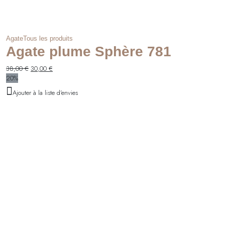
Agate
Tous les produits
Agate plume Sphère 781
Le
Le
38,00
€
30,00
€
prix
prix
20%
initial
actuel
Ajouter à la liste d'envies
était :
est :
38,00 €.
30,00 €.