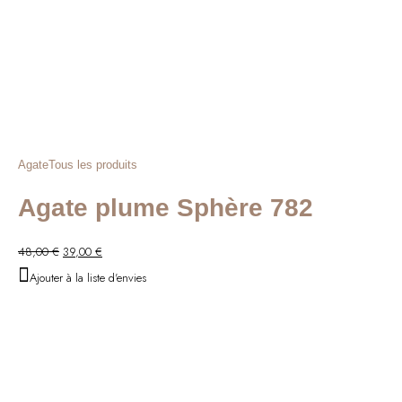
Agate
Tous les produits
Agate plume Sphère 782
Le
Le
48,00
€
39,00
€
prix
prix
Ajouter à la liste d'envies
initial
actuel
était :
est :
48,00 €.
39,00 €.