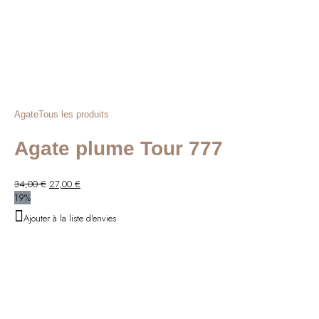
Agate
Tous les produits
Agate plume Tour 777
Le
Le
34,00
€
27,00
€
prix
prix
19%
initial
actuel
Ajouter à la liste d'envies
était :
est :
34,00 €.
27,00 €.