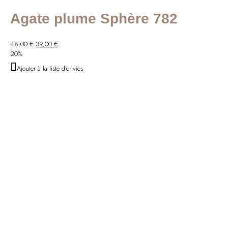
Agate plume Sphère 782
Le
Le
48,00
€
39,00
€
prix
prix
20%
initial
actuel
Ajouter à la liste d'envies
était :
est :
48,00 €.
39,00 €.