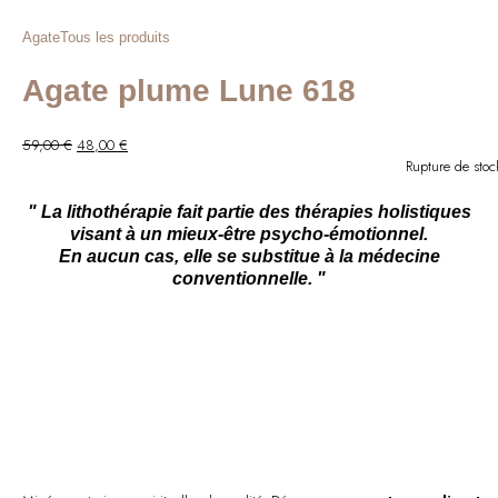
Agate
Tous les produits
Agate plume Lune 618
Le
Le
59,00
€
48,00
€
prix
prix
Rupture de stoc
initial
actuel
était :
est :
" La lithothérapie fait partie des thérapies holistiques
59,00 €.
48,00 €.
visant à un mieux-être psycho-émotionnel.
En aucun cas, elle se substitue à la médecine
conventionnelle. "