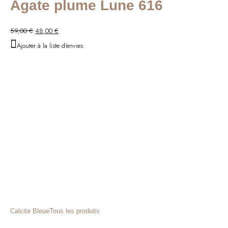
Agate plume Lune 616
Le
Le
59,00
€
48,00
€
prix
prix
Ajouter à la liste d'envies
initial
actuel
était :
est :
59,00 €.
48,00 €.
Calcite Bleue
Tous les produits