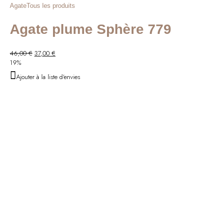
Agate
Tous les produits
Agate plume Sphère 779
Le
Le
46,00
€
37,00
€
prix
prix
19%
initial
actuel
Ajouter à la liste d'envies
était :
est :
46,00 €.
37,00 €.