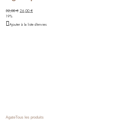
Le
Le
32,00
€
26,00
€
prix
prix
19%
initial
actuel
Ajouter à la liste d'envies
était :
est :
32,00 €.
26,00 €.
Agate
Tous les produits