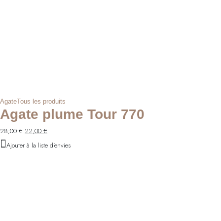
Agate
Tous les produits
Agate plume Tour 770
Le
Le
28,00
€
22,00
€
prix
prix
Ajouter à la liste d'envies
initial
actuel
était :
est :
28,00 €.
22,00 €.