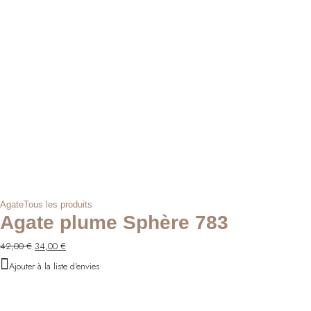
Agate
Tous les produits
Agate plume Sphère 783
Le
Le
42,00
€
34,00
€
prix
prix
Ajouter à la liste d'envies
initial
actuel
était :
est :
42,00 €.
34,00 €.