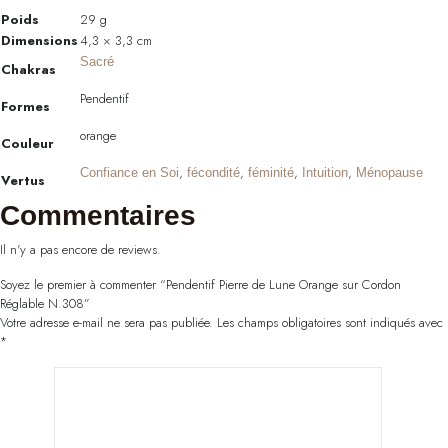
Poids
29 g
Dimensions
4,3 × 3,3 cm
Sacré
Chakras
Pendentif
Formes
orange
Couleur
,
,
,
,
Confiance en Soi
fécondité
féminité
Intuition
Ménopause
Vertus
Commentaires
Il n'y a pas encore de reviews.
Soyez le premier à commenter “Pendentif Pierre de Lune Orange sur Cordon
Réglable N.308”
Votre adresse e-mail ne sera pas publiée.
Les champs obligatoires sont indiqués avec
*