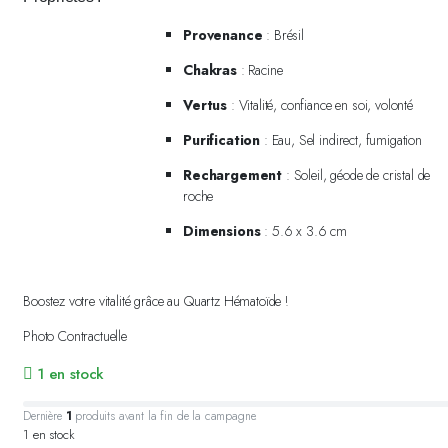
Provenance
: Brésil
Chakras
: Racine
Vertus
: Vitalité, confiance en soi, volonté
Purification
: Eau, Sel indirect, fumigation
Rechargement
: Soleil, géode de cristal de
roche
Dimensions
: 5.6 x 3.6 cm
Boostez votre vitalité grâce au Quartz Hématoïde !
Photo Contractuelle
1 en stock
Dernière
1
produits avant la fin de la campagne.
1 en stock