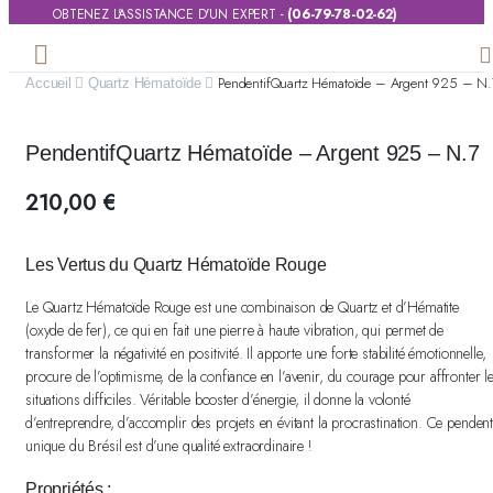
OBTENEZ L'ASSISTANCE D'UN EXPERT -
(06-79-78-02-62)
PendentifQuartz Hématoïde – Argent 925 – N
Accueil
Quartz Hématoïde
PendentifQuartz Hématoïde – Argent 925 – N.7
210,00
€
Les Vertus du Quartz Hématoïde Rouge
Le Quartz Hématoïde Rouge est une combinaison de Quartz et d’Hématite
(oxyde de fer), ce qui en fait une pierre à haute vibration, qui permet de
transformer la négativité en positivité. Il apporte une forte stabilité émotionnelle,
procure de l’optimisme, de la confiance en l’avenir, du courage pour affronter l
situations difficiles. Véritable booster d’énergie, il donne la volonté
d’entreprendre, d’accomplir des projets en évitant la procrastination. Ce pendent
unique du Brésil est d’une qualité extraordinaire !
Propriétés :