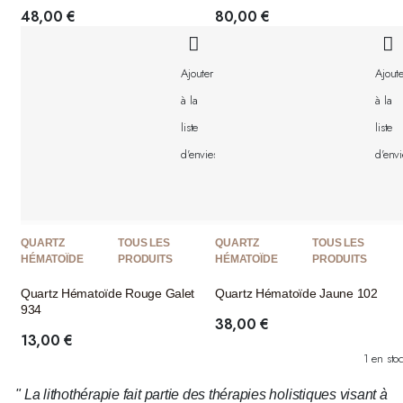
48,00
€
80,00
€
Ajouter
Ajoute
à la
à la
liste
liste
d'envies
d'envi
QUARTZ
TOUS LES
QUARTZ
TOUS LES
HÉMATOÏDE
PRODUITS
HÉMATOÏDE
PRODUITS
Quartz Hématoïde Rouge Galet
Quartz Hématoïde Jaune 102
934
38,00
€
13,00
€
1 en sto
" La lithothérapie fait partie des thérapies holistiques visant à