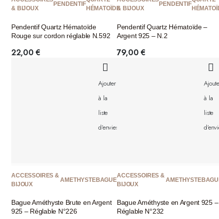
PENDENTIF
PENDENTIF
& BIJOUX
HÉMATOÏDE
& BIJOUX
HÉMATOÏ
Pendentif Quartz Hématoïde
Pendentif Quartz Hématoïde –
Rouge sur cordon réglable N.592
Argent 925 – N.2
22,00
€
79,00
€
Ajouter
Ajoute
à la
à la
liste
liste
d'envies
d'envi
ACCESSOIRES &
ACCESSOIRES &
AMETHYSTE
BAGUE
AMETHYSTE
BAGU
BIJOUX
BIJOUX
Bague Améthyste Brute en Argent
Bague Améthyste en Argent 925 –
925 – Réglable N°226
Réglable N°232