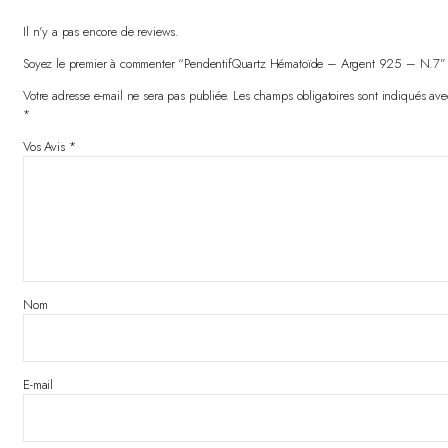
Il n'y a pas encore de reviews.
Soyez le premier à commenter “PendentifQuartz Hématoïde – Argent 925 – N.7”
Votre adresse e-mail ne sera pas publiée.
Les champs obligatoires sont indiqués ave
*
Vos Avis
*
Nom
E-mail