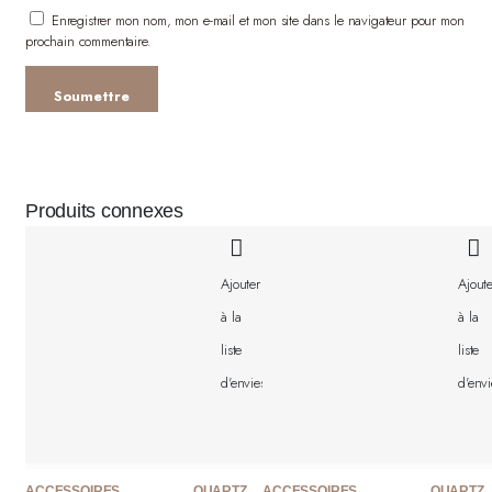
Enregistrer mon nom, mon e-mail et mon site dans le navigateur pour mon
prochain commentaire.
Produits connexes
Ajouter
Ajoute
à la
à la
liste
liste
d'envies
d'envi
ACCESSOIRES
QUARTZ
ACCESSOIRES
QUARTZ