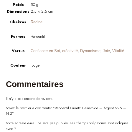
Poids
50 g
Dimensions
2,5 × 2,5 cm
Chakras
Racine
Formes
Pendentif
Vertus
,
,
,
,
Confiance en Soi
créativité
Dynamisme
Joie
Vitalité
Couleur
rouge
Commentaires
Il n'y a pas encore de reviews.
Soyez le premier à commenter “Pendentif Quartz Hématoïde – Argent 925 –
N.3”
Votre adresse e-mail ne sera pas publiée.
Les champs obligatoires sont indiqués
avec
*