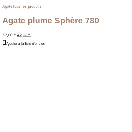
Agate
Tous les produits
Agate plume Sphère 780
Le
Le
52,00
€
42,00
€
prix
prix
Ajouter à la liste d'envies
initial
actuel
était :
est :
52,00 €.
42,00 €.