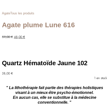
Agate
Tous les produits
Agate plume Lune 616
Le
Le
59,00
€
48,00
€
prix
prix
initial
actuel
était :
est :
59,00 €.
48,00 €.
Quartz Hématoïde Jaune 102
38,00
€
1 en stock
" La lithothérapie fait partie des thérapies holistiques
visant à un mieux-être psycho-émotionnel.
En aucun cas, elle se substitue à la médecine
conventionnelle. "