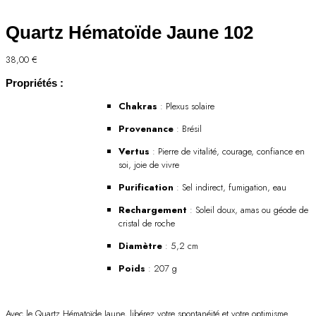
Quartz Hématoïde Jaune 102
38,00
€
Propriétés :
Chakras
: Plexus solaire
Provenance
: Brésil
Vertus
: Pierre de vitalité, courage, confiance en
soi, joie de vivre
Purification
: Sel indirect, fumigation, eau
Rechargement
: Soleil doux, amas ou géode de
cristal de roche
Diamètre
: 5,2 cm
Poids
: 207 g
Avec le Quartz Hématoïde Jaune, libérez votre spontanéité et votre optimisme