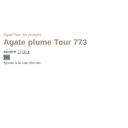
Agate
Tous les produits
Agate plume Tour 773
Le
Le
34,00
€
27,00
€
prix
prix
19%
initial
actuel
Ajouter à la liste d'envies
était :
est :
34,00 €.
27,00 €.