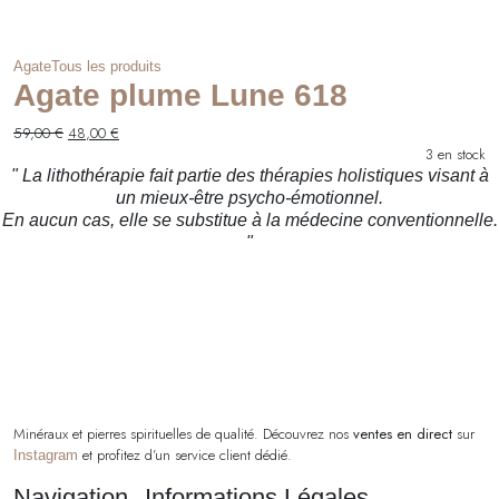
Agate
Tous les produits
Agate plume Lune 618
Le
Le
59,00
€
48,00
€
prix
prix
3 en stock
initial
actuel
" La lithothérapie fait partie des thérapies holistiques visant à
était :
est :
un mieux-être psycho-émotionnel.
59,00 €.
48,00 €.
En aucun cas, elle se substitue à la médecine conventionnelle.
"
Minéraux et pierres spirituelles de qualité. Découvrez nos
ventes en direct
sur
et profitez d’un service client dédié.
Instagram
Navigation
Informations Légales