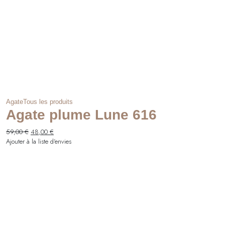
Agate
Tous les produits
Agate plume Lune 616
Le
Le
59,00
€
48,00
€
prix
prix
Ajouter à la liste d'envies
initial
actuel
était :
est :
59,00 €.
48,00 €.