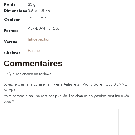
Poids
20 g
Dimensions
3,5 × 4,5 cm
marron, noir
Couleur
PIERRE ANTI STRESS
Formes
Introspection
Vertus
Racine
Chakras
Commentaires
Il n'y a pas encore de reviews.
Soyez le premier à commenter “Pierre Anti-stress : Worry Stone : OBSIDIENNE
ACAJOU”
Votre adresse e-mail ne sera pas publiée.
Les champs obligatoires sont indiqués
avec
*