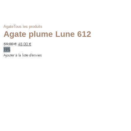
Agate
Tous les produits
Agate plume Lune 612
Le
Le
59,00
€
48,00
€
prix
prix
19%
initial
actuel
Ajouter à la liste d'envies
était :
est :
59,00 €.
48,00 €.